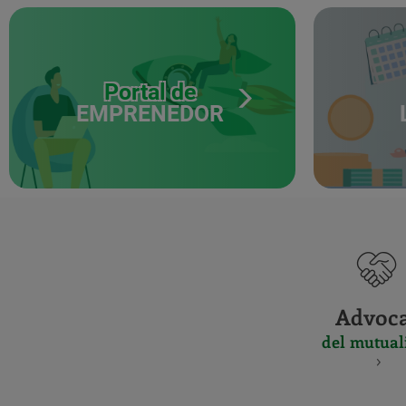
Portal de
EMPRENEDOR
Advoc
del mutual