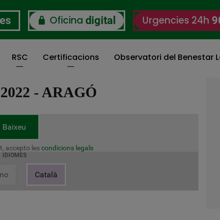
Oficina
Urgencies 24h
res
digital
9
RSC
Certificacions
Observatori del Benestar L
022 - ARAGÓ
Baixeu
t, accepto les
condicions legals
IDIOMES
ano
Català