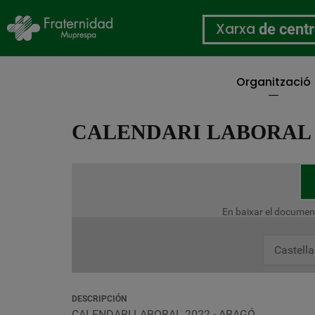
Xarxa
de cent
Organització
Vés
al
CALENDARI LABORAL 2
contingut
En baixar el documen
Castell
DESCRIPCIÓN
CALENDARI LABORAL 2022 - ARAGÓ