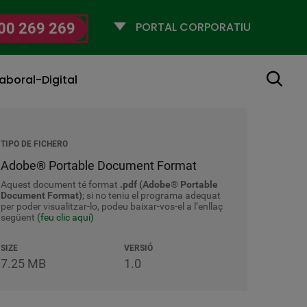
Selecciona
00 269 269
un
perfil
Cerca
aboral-Digital
TIPO DE FICHERO
Adobe® Portable Document Format
Aquest document té format
.pdf (Adobe® Portable
Document Format)
; si no teniu el programa adequat
per poder visualitzar-lo, podeu baixar-vos-el a l’enllaç
següent
(feu clic aquí)
SIZE
VERSIÓ
7.25 MB
1.0