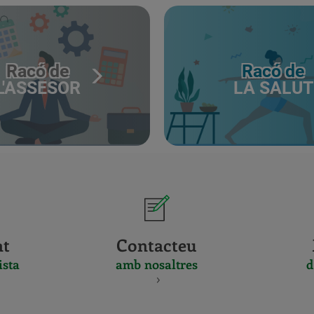
Racó de
Racó de
L'ASSESOR
LA SALUT
at
Contacteu
ista
amb nosaltres
d