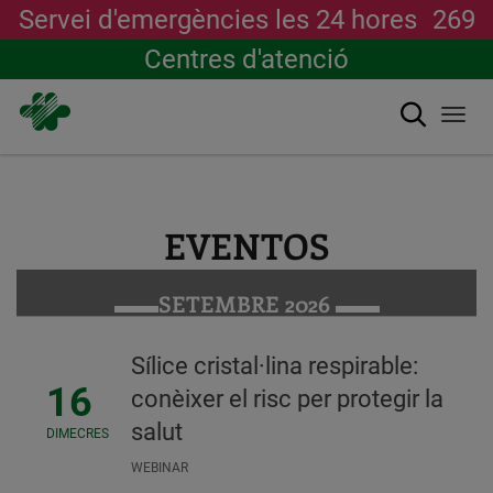
Servei d'emergències les 24 hores
269
Centres d'atenció
Cerca
Togg
navi
Vés
al
contingut
EVENTOS
SETEMBRE 2026
Sílice cristal·lina respirable:
16
conèixer el risc per protegir la
salut
DIMECRES
WEBINAR