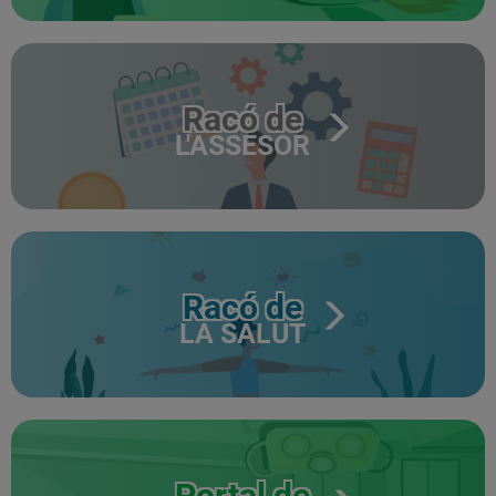
Racó de
L'ASSESOR
Racó de
LA SALUT
Portal de