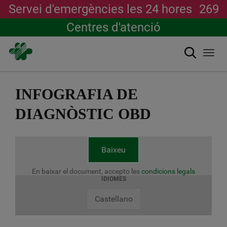
Servei d'emergències les 24 hores
269
Centres d'atenció
Cerca
Togg
navi
Vés
al
INFOGRAFIA DE
contingut
DIAGNÒSTIC OBD
Baixeu
En baixar el document, accepto les
condicions legals
IDIOMES
Castellano