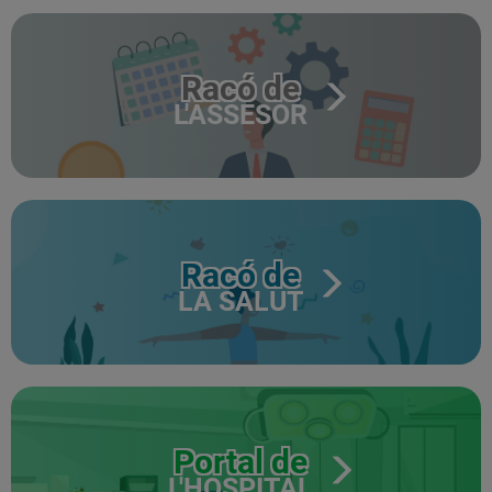
Racó de
L'ASSESOR
Racó de
LA SALUT
Portal de
L'HOSPITAL