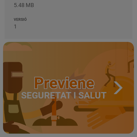
5.48 MB
VERSIÓ
1
Previene
SEGURETAT I SALUT