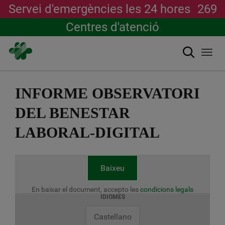
Servei d'emergències les 24 hores
269
Centres d'atenció
Cerca
Togg
navi
Vés
al
INFORME OBSERVATORI
contingut
DEL BENESTAR
LABORAL-DIGITAL
Baixeu
En baixar el document, accepto les
condicions legals
IDIOMES
Castellano