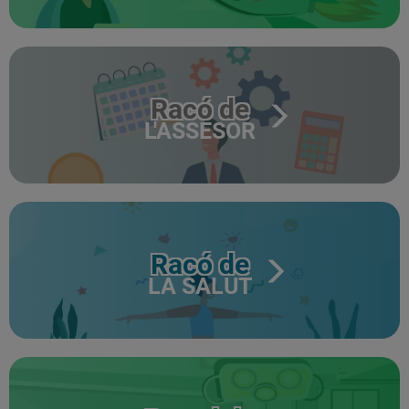
Racó de
L'ASSESOR
Racó de
LA SALUT