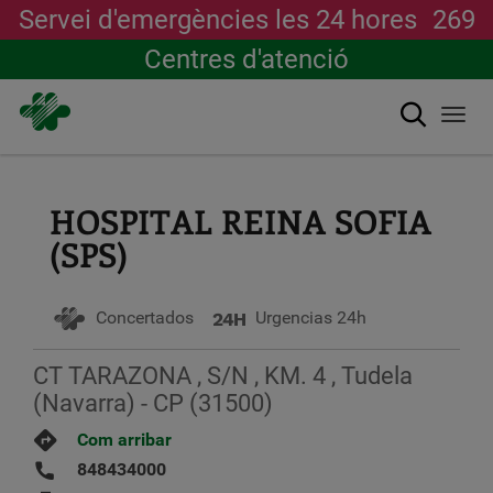
Servei d'emergències les 24 hores
269
Centres d'atenció
Cerca
Togg
navi
Vés
al
contingut
HOSPITAL REINA SOFIA
(SPS)
Concertados
Urgencias 24h
CT TARAZONA , S/N , KM. 4 , Tudela
(Navarra) - CP (31500)
Com arribar
848434000