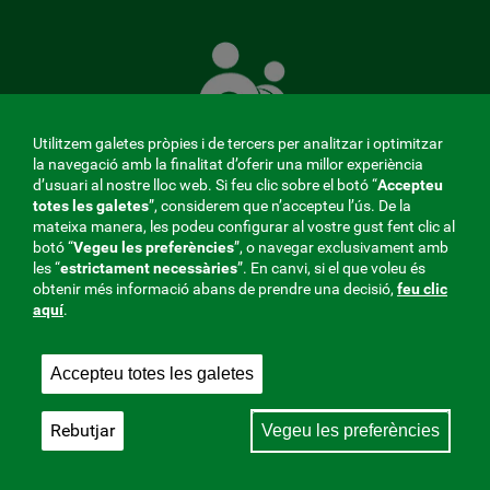
La
Mútua
que
té
cura
Utilitzem galetes pròpies i de tercers per analitzar i optimitzar
de
la navegació amb la finalitat d’oferir una millor experiència
tu
d’usuari al nostre lloc web. Si feu clic sobre el botó “
Accepteu
totes les galetes
”, considerem que n’accepteu l’ús. De la
mateixa manera, les podeu configurar al vostre gust fent clic al
MENÚ
botó “
Vegeu les preferències
”, o navegar exclusivament amb
les “
estrictament
necessàries
”. En canvi, si el que voleu és
REDES
obtenir més informació abans de prendre una decisió,
feu clic
aquí
.
SOCIALES
Perfil del contractant
|
Cookies
|
Avís legal
|
Privacitat
V20
Accepteu totes les galetes
Mútua col·laboradora amb la Seguretat Social, 275.
Fraternidad-Muprespa 2026
Rebutjar
Vegeu les preferències
Desa
Català