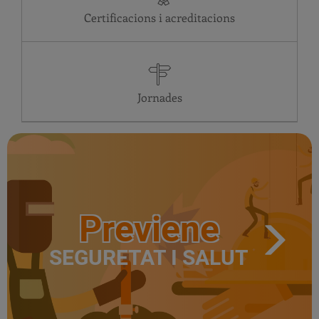
DV
24 horas
Certificacions i acreditacions
DS
24 horas
DG
24 horas
DL
24 horas
DT
24 horas
DC
24 horas
Jornades
Previene
SEGURETAT I SALUT