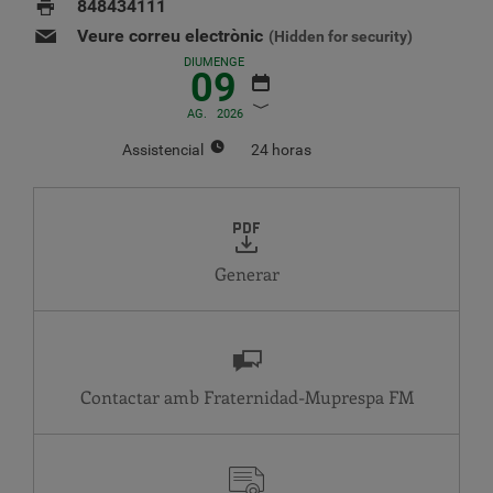
848434111
Veure correu electrònic
(Hidden for security)
DIUMENGE
09
AG.
2026
Assistencial
24 horas
AGOST
2026
DL.
DT.
DC.
DJ
DV.
DS.
DG.
1
2
Generar
3
4
5
6
7
8
9
10
11
12
13
14
15
16
17
18
19
20
21
22
23
24
25
26
27
28
29
30
Contactar amb Fraternidad-Muprespa
31
Assistencial
DJ
24 horas