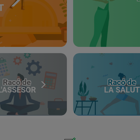
T
Racó de
Racó de
L'ASSESOR
LA SALUT