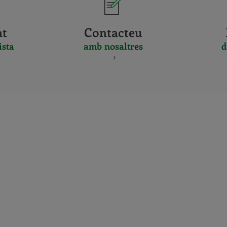
at
Contacteu
ista
amb nosaltres
d
CERTIFICADO
Y
ACREDITACIO