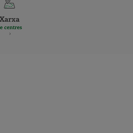
Xarxa
e centres
S
NES