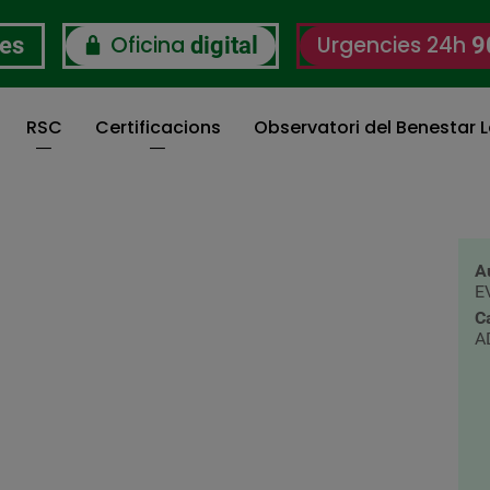
Oficina
Urgencies 24h
res
digital
9
RSC
Certificacions
Observatori del Benestar L
A
E
C
A