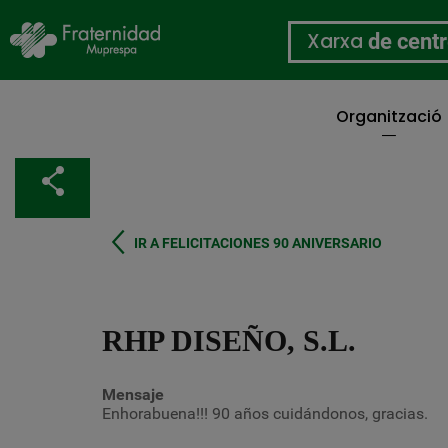
Xarxa
de cent
Organització
Vés
al
Comparteix
contingut
IR A FELICITACIONES 90 ANIVERSARIO
RHP DISEÑO, S.L.
Mensaje
Enhorabuena!!! 90 años cuidándonos, gracias.