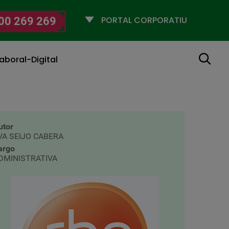
Selecciona
00 269 269
un
perfil
Cerca
aboral-Digital
utor
VA SEIJO CABERA
argo
DMINISTRATIVA