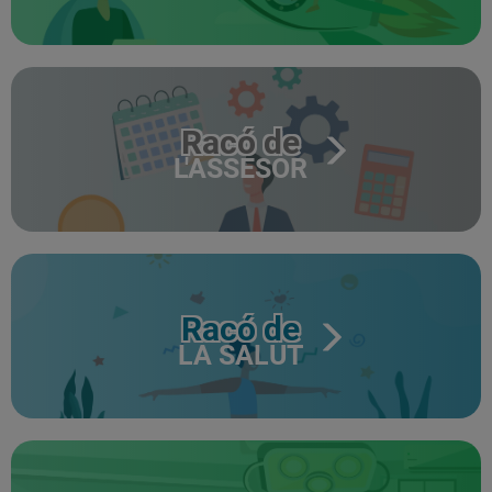
Racó de
L'ASSESOR
Racó de
LA SALUT