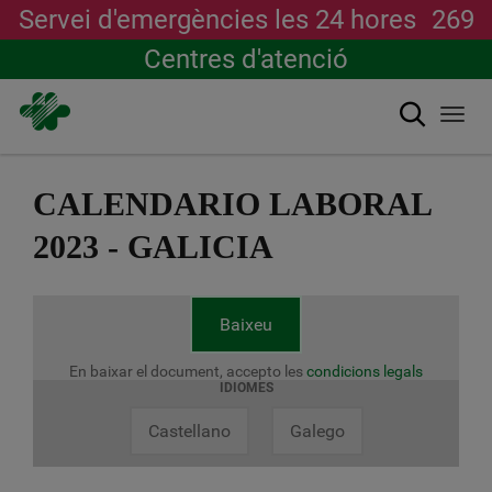
Servei d'emergències les 24 hores
269
Centres d'atenció
Cerca
Togg
navi
Vés
al
CALENDARIO LABORAL
contingut
2023 - GALICIA
Baixeu
En baixar el document, accepto les
condicions legals
IDIOMES
Castellano
Galego