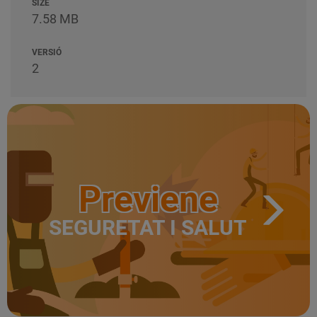
SIZE
7.58 MB
VERSIÓ
2
Previene
SEGURETAT I SALUT