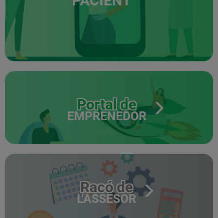
PACIENT
Portal de
EMPRENEDOR
Racó de
L'ASSESOR