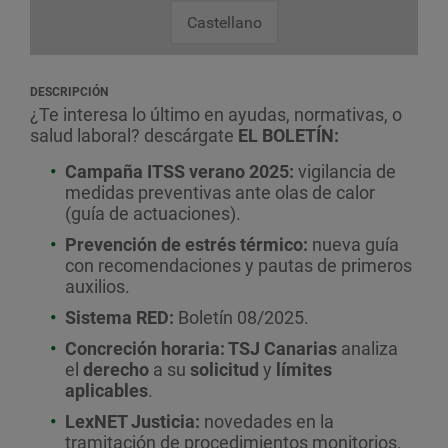
Castellano
DESCRIPCIÓN
¿Te interesa lo último en ayudas, normativas, o
salud laboral?
descárgate
EL BOLETÍN:
Campaña ITSS verano 2025:
vigilancia de
medidas preventivas ante olas de calor
(guía de actuaciones).
Prevención de estrés térmico:
nueva guía
con recomendaciones y pautas de primeros
auxilios.
Sistema RED:
Boletín 08/2025.
C
oncreción horaria: TSJ Canarias
analiza
el
derecho
a su
solicitud
y
límites
aplicables
.
L
exNET Justicia:
novedades en la
tramitación de procedimientos monitorios.