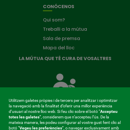
CONÓCENOS
Qui som?
Treballi a la mútua
Sala de premsa
Mapa del lloc
LA MÚTUA QUE TÉ CURA DE VOSALTRES
La
Mútua
que
té
cura
Utilitzem galetes pròpies i de tercers per analitzar i optimitzar
de
la navegació amb la finalitat d’oferir una millor experiència
tu
d’usuari al nostre lloc web. Si feu clic sobre el botó “
Accepteu
totes les galetes
”, considerem que n’accepteu l’ús. De la
mateixa manera, les podeu configurar al vostre gust fent clic al
MENÚ
botó “
Vegeu les preferències
”, o navegar exclusivament amb