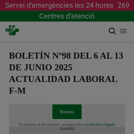
Servei d'emergències les 24 hores
269
Centres d'atenció
Cerca
Togg
navi
Vés
al
BOLETÍN Nº98 DEL 6 AL 13
contingut
DE JUNIO 2025
ACTUALIDAD LABORAL
F-M
Baixeu
En baixar el document, accepto les
condicions legals
IDIOMES