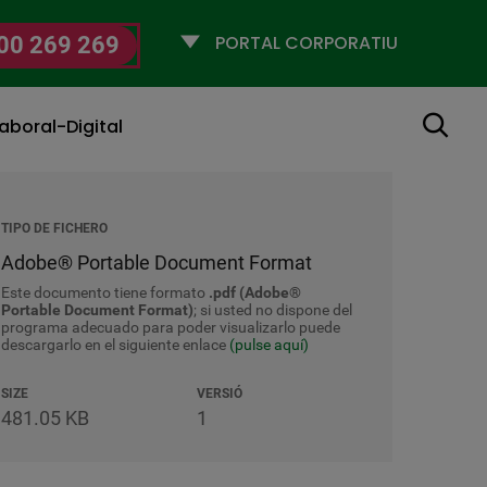
Selecciona
00 269 269
un
perfil
Cerca
aboral-Digital
TIPO DE FICHERO
Adobe® Portable Document Format
Este documento tiene formato
.pdf (Adobe®
Portable Document Format)
; si usted no dispone del
programa adecuado para poder visualizarlo puede
descargarlo en el siguiente enlace
(pulse aquí)
SIZE
VERSIÓ
481.05 KB
1