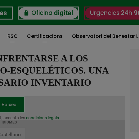
Oficina
Urgencies 24h
res
digital
9
RSC
Certificacions
Observatori del Benestar L
NFRENTARSE A LOS
O-ESQUELÉTICOS. UNA
SARIO INVENTARIO
Baixeu
t, accepto les
condicions legals
IDIOMES
astellano