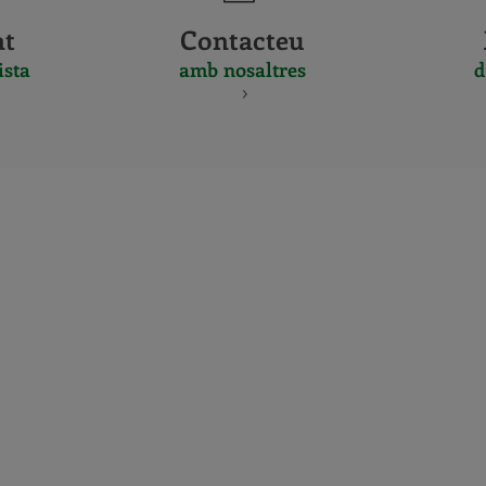
at
Contacteu
ista
amb nosaltres
d
CERTIFICADO
Y
ACREDITACIO