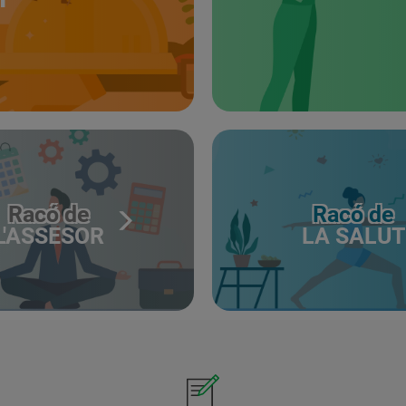
Racó de
Racó de
L'ASSESOR
LA SALUT