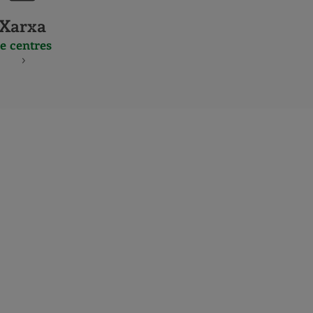
Xarxa
e centres
S
NES