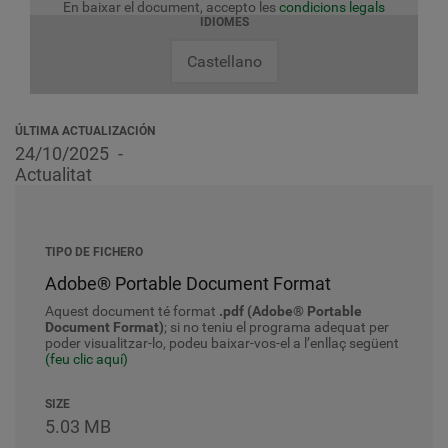
En baixar el document, accepto les
condicions legals
IDIOMES
Castellano
ÚLTIMA ACTUALIZACIÓN
24/10/2025
Actualitat
TIPO DE FICHERO
Adobe® Portable Document Format
Aquest document té format
.pdf (Adobe® Portable
Document Format)
; si no teniu el programa adequat per
poder visualitzar-lo, podeu baixar-vos-el a l’enllaç següent
(feu clic aquí)
SIZE
5.03 MB