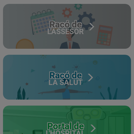
Racó de
L'ASSESOR
Racó de
LA SALUT
Portal de
L'HOSPITAL