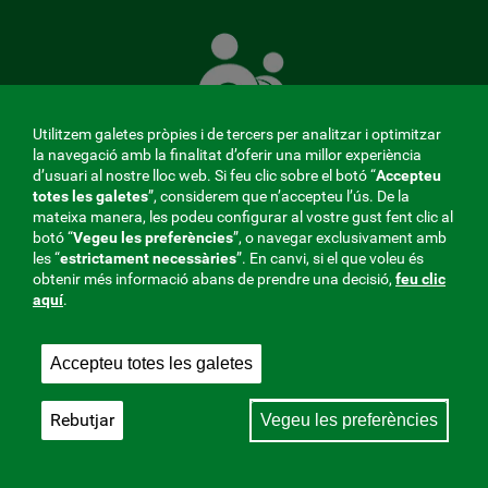
La
Mútua
que
té
cura
Utilitzem galetes pròpies i de tercers per analitzar i optimitzar
de
la navegació amb la finalitat d’oferir una millor experiència
tu
d’usuari al nostre lloc web. Si feu clic sobre el botó “
Accepteu
totes les galetes
”, considerem que n’accepteu l’ús. De la
mateixa manera, les podeu configurar al vostre gust fent clic al
MENÚ
botó “
Vegeu les preferències
”, o navegar exclusivament amb
les “
estrictament
necessàries
”. En canvi, si el que voleu és
REDES
obtenir més informació abans de prendre una decisió,
feu clic
aquí
.
SOCIALES
Perfil del contractant
|
Cookies
|
Avís legal
|
Privacitat
V20
Accepteu totes les galetes
Mútua col·laboradora amb la Seguretat Social, 275.
Fraternidad-Muprespa 2026
Rebutjar
Vegeu les preferències
Desa
Català