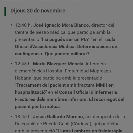
Dijous 20 de novembre
12:40 h
. José Ignacio Mora Blanco,
director del
Centre de Gestió Mèdica, que participa amb la
presentació
"
I si pogués ser un PE?
"
en el
Taula
Oficial d'Assistència Mèdica.
Determinacions de
contingència. Què podem millorar?
12:45 h.
Marta Blázquez Mencia,
infermera
d'emergències
Hospital Fraternidad-Muprespa
Habana, que participa amb la presentació
"
Tractament del pacient amb fractura MMII en
hospitalització"
en el
Consell Oficial d'Infermeria.
Fractures dels membres inferiors. El recorregut del
pacient per la mútua.
13:45 h.
Jesús Gallardo Moreno,
fisioterapeuta de la
Delegació de Puente Genil (Còrdova),
qui participa
amb la presentació
"Llums i ombres en fisioteràpia