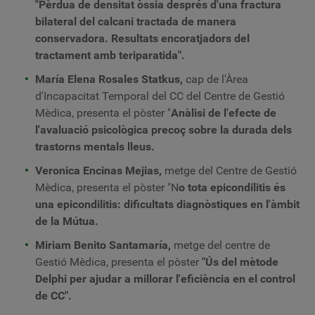
"Pèrdua de densitat òssia després d'una fractura
bilateral del calcani tractada de manera
conservadora. Resultats encoratjadors del
tractament amb teriparatida".
María Elena Rosales Statkus,
cap de l'Àrea
d'Incapacitat Temporal del CC del Centre de Gestió
Mèdica, presenta el pòster "
Anàlisi de l'efecte de
l'avaluació psicològica precoç sobre la durada dels
trastorns mentals lleus.
Veronica Encinas Mejias,
metge del Centre de Gestió
Mèdica, presenta el pòster "N
o tota epicondilitis és
una epicondilitis: dificultats diagnòstiques en l'àmbit
de la Mútua.
Miriam Benito Santamaría,
metge del centre de
Gestió Mèdica, presenta el pòster
"Ús del mètode
Delphi per ajudar a millorar l'eficiència en el control
de CC".