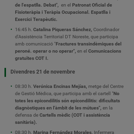
de l'espatlla. Debat",
en el
Patronat Oficial de
Fisioteràpia i Teràpia Ocupacional.
Espatlla i
Exercici Terapèutic.
16:45 h.
Catalina Piqueras Sánchez,
Coordinador
d'Assistència Territorial DT Noreste, que participa
amb comunicació "
Fractures transindèmiques del
peroné. operar o no operar",
en el
Comunicacions
gratuïtes COT I.
Divendres 21 de novembre
08:30 h.
Verónica Encinas Mejías,
metge del Centre
de Gestió Mèdica, que participa amb el cartell "
No
totes les epicondilitis són epicondilitis: dificultats
diagnòstiques en l'àmbit de les mútues",
en la
defensa de
Cartells
mèdic (COT i assistència
sanitària).
08:30 h.
Marina Fernández Morales,
Infermera