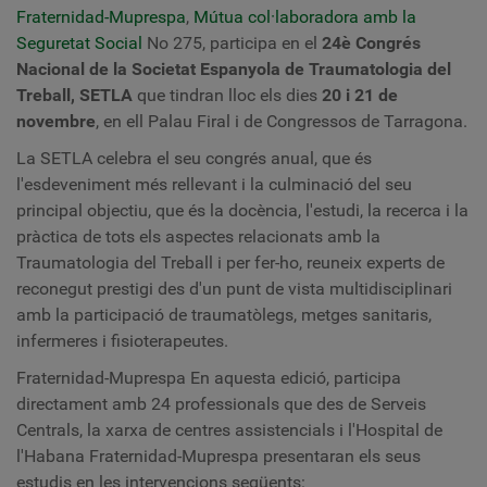
Fraternidad-Muprespa
,
Mútua col·laboradora amb la
Seguretat Social
No 275, participa en el
24è Congrés
Nacional de la Societat Espanyola de Traumatologia del
Treball, SETLA
que tindran lloc els dies
20 i 21 de
novembre
, en ell
Palau Firal i de Congressos de Tarragona.
La SETLA celebra el seu congrés anual, que és
l'esdeveniment més rellevant i la culminació del seu
principal objectiu, que és la docència, l'estudi, la recerca i la
pràctica de tots els aspectes relacionats amb la
Traumatologia del Treball i per fer-ho, reuneix experts de
reconegut prestigi des d'un punt de vista multidisciplinari
amb la participació de traumatòlegs, metges sanitaris,
infermeres i fisioterapeutes.
Fraternidad-Muprespa
En aquesta edició, participa
directament amb 24 professionals que des de Serveis
Centrals, la xarxa de centres assistencials i l'Hospital de
l'Habana Fraternidad-Muprespa presentaran els seus
estudis en les intervencions següents: