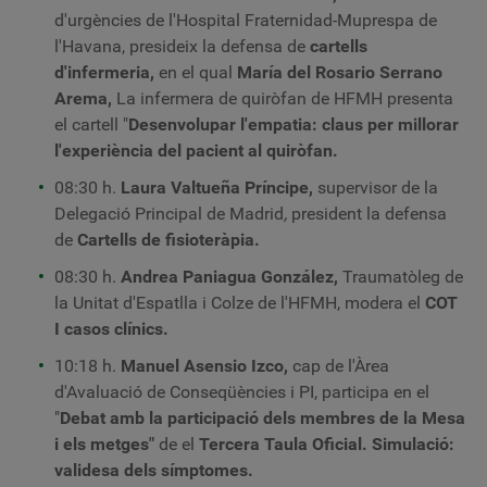
d'urgències de l'Hospital Fraternidad-Muprespa de
l'Havana, presideix la defensa de
cartells
d'infermeria,
en el qual
María del Rosario Serrano
Arema,
La infermera de quiròfan de HFMH presenta
el cartell "
Desenvolupar l'empatia: claus per millorar
l'experiència del pacient al quiròfan.
08:30 h.
Laura Valtueña Príncipe,
supervisor de la
Delegació Principal de Madrid
,
president la defensa
de
Cartells de fisioteràpia.
08:30 h.
Andrea Paniagua González,
Traumatòleg de
la Unitat d'Espatlla i Colze de l'HFMH, modera el
COT
I casos clínics.
10:18 h.
Manuel Asensio Izco
,
cap de l'Àrea
d'Avaluació de Conseqüències i PI, participa en el
"
Debat amb la participació dels membres de la Mesa
i els metges"
de
el
Tercera Taula
Oficial.
Simulació:
validesa dels símptomes.