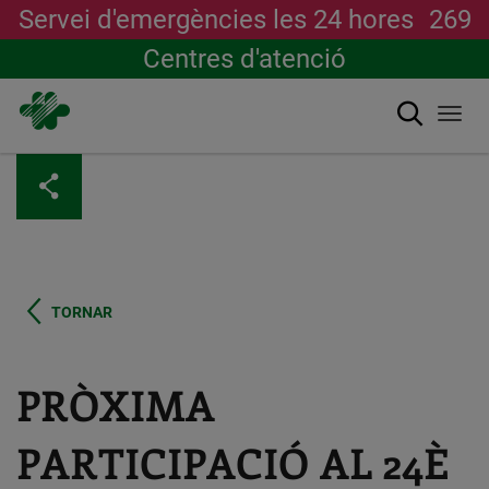
Servei d'emergències les 24 hores
269
Centres d'atenció
Cerca
Togg
navi
Vés
al
contingut
TORNAR
PRÒXIMA
PARTICIPACIÓ AL 24È