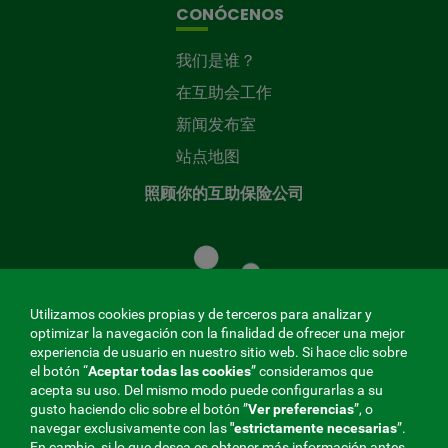
CONÓCENOS
我们是谁？
在互助会工作
新闻发布室
站点地图
照顾你的互助保险公司
照
顾
您
的
Utilizamos cookies propias y de terceros para analizar y
共
optimizar la navegación con la finalidad de ofrecer una mejor
同
experiencia de usuario en nuestro sitio web. Si hace clic sobre
el botón “
Aceptar todas las cookies
” consideramos que
基
acepta su uso. Del mismo modo puede configurarlas a su
金
gusto haciendo clic sobre el botón ”
Ver preferencias
”, o
MENÚ
navegar exclusivamente con las
"estrictamente
necesarias
”.
En cambio, si lo que desea es obtener más información antes