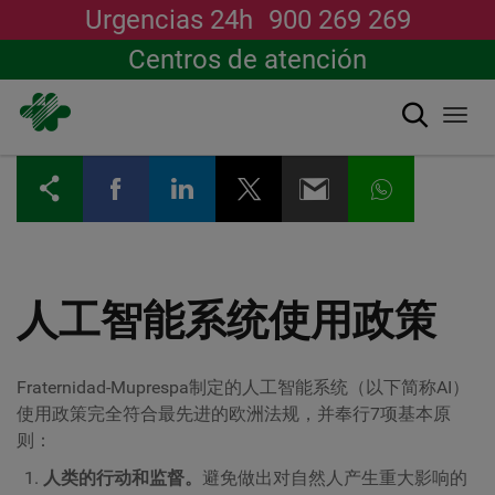
Urgencias 24h
900 269 269
Centros de atención
搜索
Togg
navi
跳
转
到
主
要
内
容
人工智能系统使用政策
Fraternidad-Muprespa制定的人工智能系统（以下简称AI）
使用政策完全符合最先进的欧洲法规，并奉行7项基本原
则：
人类的行动和监督。
避免做出对自然人产生重大影响的