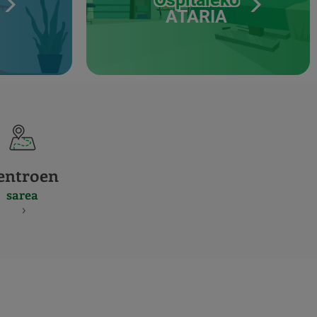
ATARIA
entroen
sarea
S