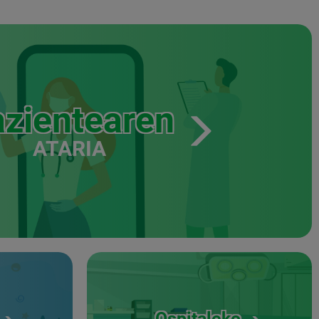
zientearen
ATARIA
Ospitaleko