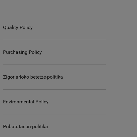
Quality Policy
Purchasing Policy
Zigor arloko betetze-politika
Environmental Policy
Pribatutasun-politika