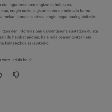
n eta ingurumenaren ongizatea hobetzea,
tua, eragin soziala, gizartea eta demokrazia barne.
ta mekanismoak ezartzea eragin negatiboak gutxitzeko
biltzen den informazioan gardentasuna sustatzen du eta
tzen du hainbat arlotan, hala nola osasungintzan eta
ta kalitatezkoa eskaintzeko.
tu zaizu eduki hau?