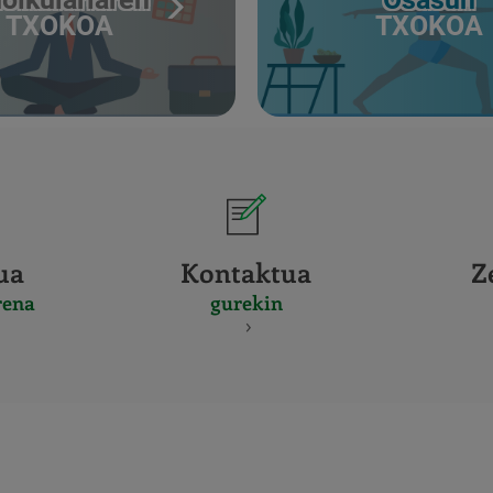
TXOKOA
TXOKOA
ua
Kontaktua
Z
rena
gurekin
CERTIFICADO
Y