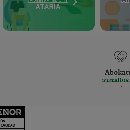
ATARIA
Abokat
mutualista