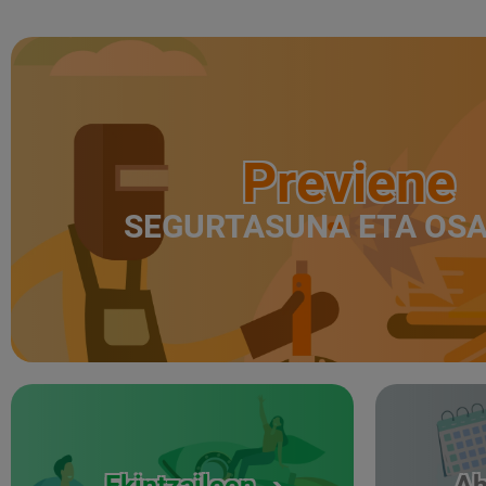
Previene
SEGURTASUNA ETA OS
Ekintzaileen
Ah