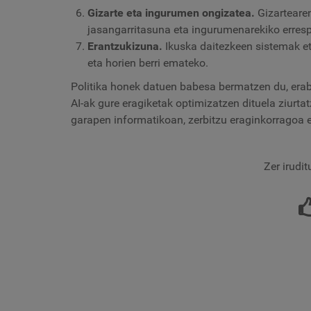
Gizarte eta ingurumen ongizatea.
Gizarteare
jasangarritasuna eta ingurumenarekiko errespe
Erantzukizuna.
Ikuska daitezkeen sistemak e
eta horien berri emateko.
Politika honek datuen babesa bermatzen du, era
AI-ak gure eragiketak optimizatzen dituela ziurta
garapen informatikoan, zerbitzu eraginkorragoa e
Zer irudi