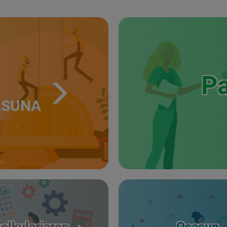
Pa
ASUNA
olkulariaren
Osasun