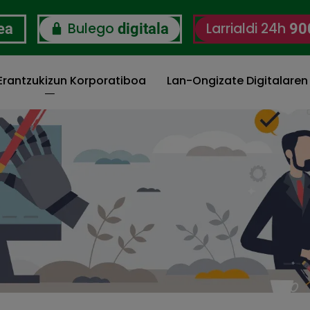
Bulego
Larrialdi 24h
ea
digitala
90
 Erantzukizun Korporatiboa
Lan-Ongizate Digitalaren