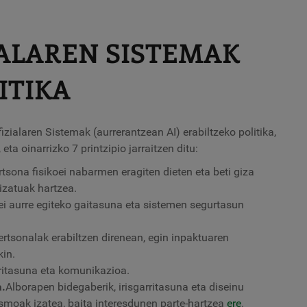
IALAREN SISTEMAK
ITIKA
zialaren Sistemak (aurrerantzean AI) erabiltzeko politika,
ta oinarrizko 7 printzipio jarraitzen ditu:
tsona fisikoei nabarmen eragiten dieten eta beti giza
izatuak hartzea.
ei aurre egiteko gaitasuna eta sistemen segurtasun
rtsonalak erabiltzen direnean, egin inpaktuaren
in.
rritasuna eta komunikazioa.
a.
Alborapen bidegaberik, irisgarritasuna eta diseinu
smoak izatea, baita interesdunen parte-hartzea
ere
.