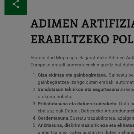
Partekatu
ADIMEN ARTIFIZ
ERABILTZEKO POL
Fraternidad-Muprespa-ek garatutako Adimen Artifi
Europako araudi aurreratuenekin guztiz bat dator, e
Giza ekintza eta gainbegiratzea.
Saihestu per
gainbegiratzea izango duten erabaki automat
Sendotasun teknikoa eta segurtasuna.
Eraso
orokorra hobetu.
Pribatutasuna eta datuen kudeaketa.
Datu pe
ebaluazioak Datuak Babesteko Arduradunarek
Gardentasuna.
Sustatu trazabilitatea, azalga
Aniztasuna, diskriminaziorik eza eta ekitate
unibertsala ez izatea sustatzen duten mekani