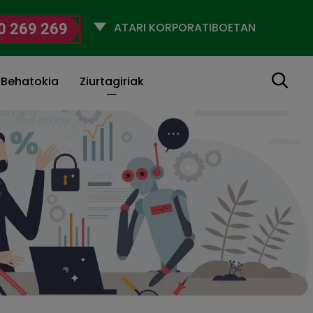
Selecciona
0 269 269
un
perfil
Bilatu
 Behatokia
Ziurtagiriak