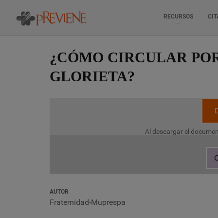
RECURSOS
CIT
Pasar
al
¿CÓMO CIRCULAR PO
contenido
principal
GLORIETA?
Al descargar el documen
C
AUTOR
Fraternidad-Muprespa