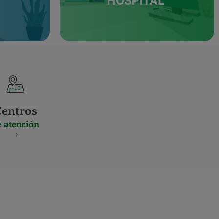
HOSPITAL
Centros
e atención
S
NES