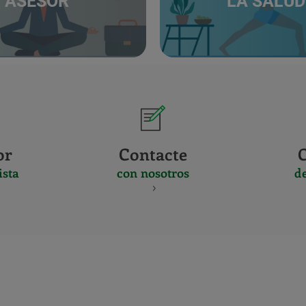
ASESOR
LA SALUD
or
Contacte
ista
con nosotros
d
CERTIFICADO
Y
ACREDITACIO