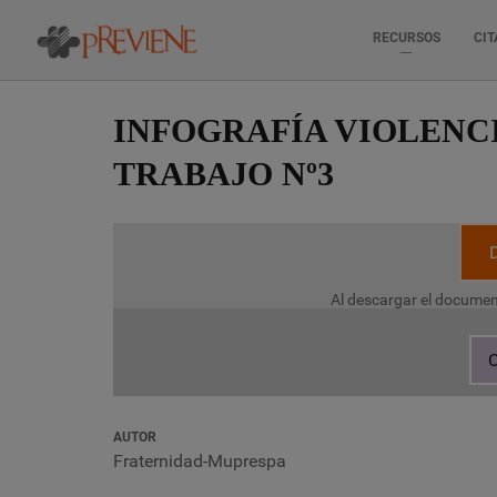
RECURSOS
CIT
Pasar
al
INFOGRAFÍA VIOLENCI
contenido
principal
TRABAJO Nº3
Al descargar el documen
C
AUTOR
Fraternidad-Muprespa