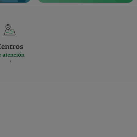
Centros
e atención
S
NES