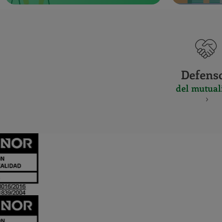
Defens
del mutual