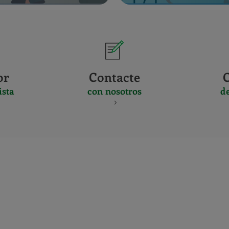
or
Contacte
ista
con nosotros
d
CERTIFICADO
Y
ACREDITACIO