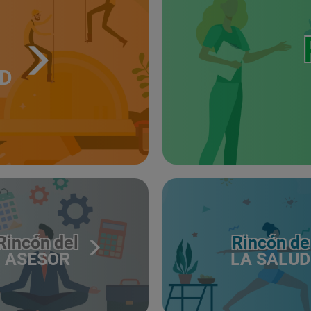
UD
Rincón del
Rincón de
ASESOR
LA SALUD