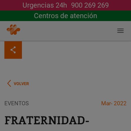
Urgencias 24h
900 269 269
Buscar
Centros de atención
Togg
navi
Pasar
al
contenido
principal
VOLVER
EVENTOS
Mar- 2022
FRATERNIDAD-