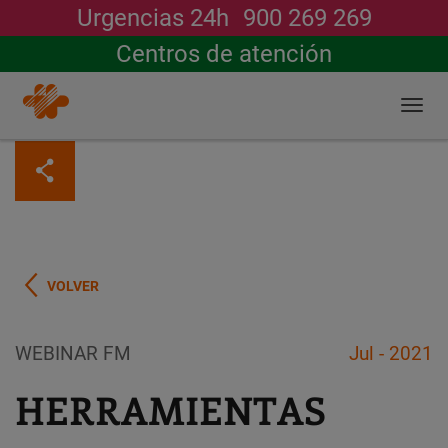
Urgencias 24h
900 269 269
Buscar
Centros de atención
Togg
navi
Pasar
al
contenido
principal
VOLVER
WEBINAR FM
Jul - 2021
HERRAMIENTAS