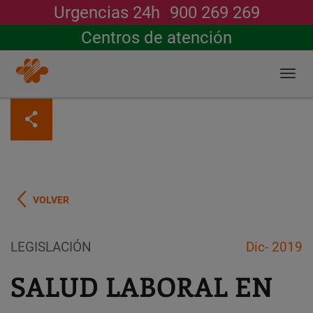
Urgencias 24h
900 269 269
Buscar
Centros de atención
Togg
navi
Pasar
al
contenido
principal
VOLVER
LEGISLACIÓN
Dic- 2019
SALUD LABORAL EN