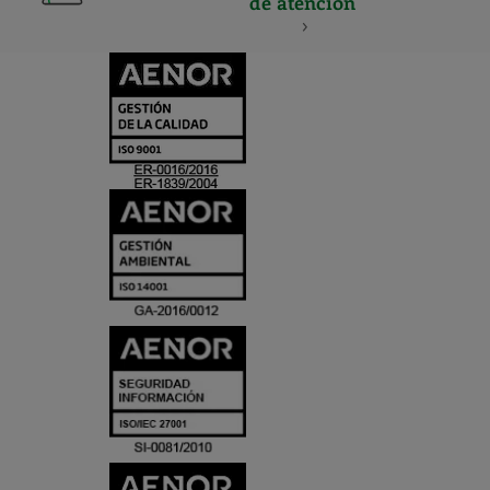
de atención
CERTIFICADO
Y
ACREDITACIO