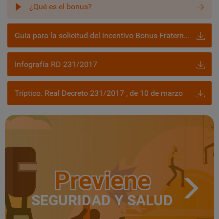
¿Qué es el bonus?
Guía para la solicitud del incentivo Bonus Fraternidad-Muprespa
Infografía RD 231/2017
Tríptico. Real Decreto 231/2017 , de 10 de marzo
Previene
SEGURIDAD Y SALUD