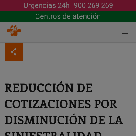
Urgencias 24h
900 269 269
Buscar
Centros de atención
Togg
navi
Pasar
al
contenido
principal
REDUCCIÓN DE
COTIZACIONES POR
DISMINUCIÓN DE LA
SINIESTRALIDAD