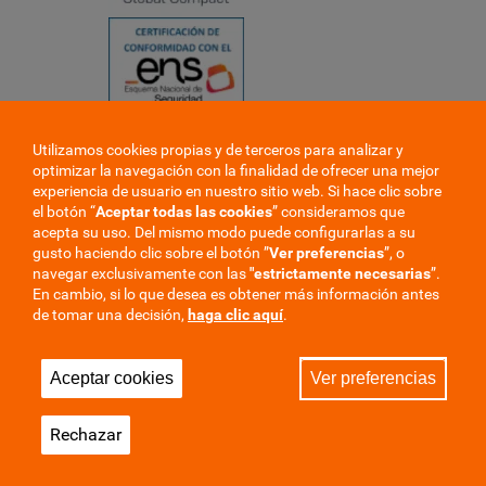
Utilizamos cookies propias y de terceros para analizar y
❮
optimizar la navegación con la finalidad de ofrecer una mejor
❯
experiencia de usuario en nuestro sitio web. Si hace clic sobre
el botón “
Aceptar todas las cookies
” consideramos que
acepta su uso. Del mismo modo puede configurarlas a su
gusto haciendo clic sobre el botón ”
Ver preferencias
”, o
navegar exclusivamente con las
"estrictamente
necesarias
”.
En cambio, si lo que desea es obtener más información antes
de tomar una decisión,
haga clic aquí
.
Trabaje en la mutua
Perfil del contratante
Aceptar cookies
Ver preferencias
Privacidad
Cookies
Aviso Legal
Mapa del sitio
Rechazar
Sala de Prensa