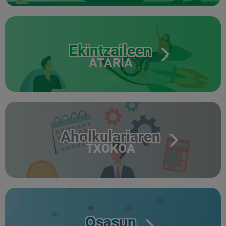
Ekintzaileen
ATARIA
Aholkulariaren
TXOKOA
Osasun