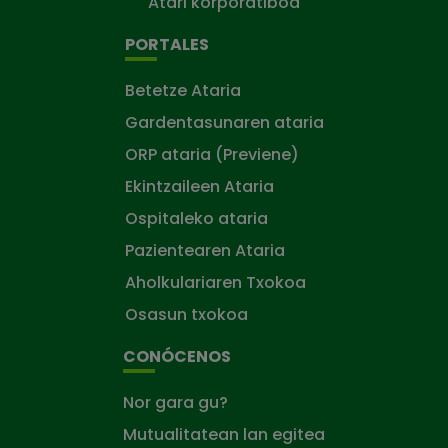
Atari korporatiboa
PORTALES
Betetze Ataria
Gardentasunaren ataria
ORP ataria (Previene)
Ekintzaileen Ataria
Ospitaleko ataria
Pazientearen Ataria
Aholkulariaren Txokoa
Osasun txokoa
CONÓCENOS
Nor gara gu?
Mutualitatean lan egitea