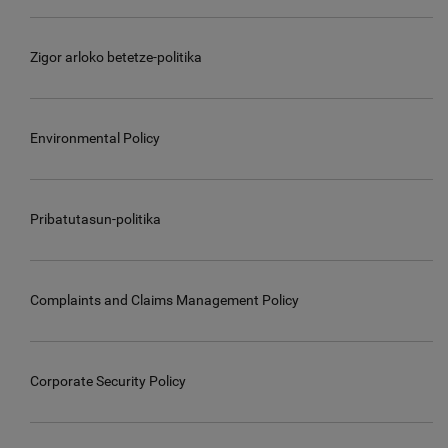
Zigor arloko betetze-politika
Environmental Policy
Pribatutasun-politika
Complaints and Claims Management Policy
Corporate Security Policy