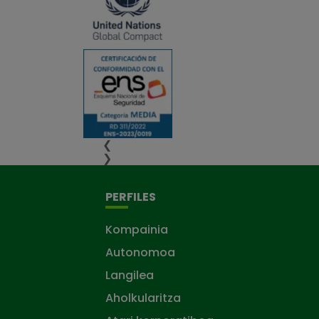
❮
❯
PERFILES
Kompainia
Autonomoa
Langilea
Aholkularitza