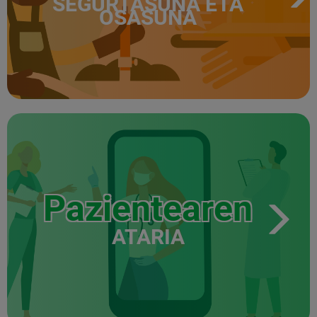
SEGURTASUNA ETA
OSASUNA
Pazientearen
ATARIA