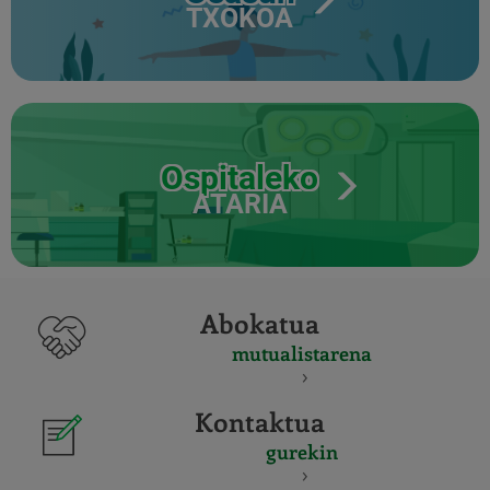
TXOKOA
Ospitaleko
ATARIA
Abokatua
mutualistarena
Kontaktua
gurekin