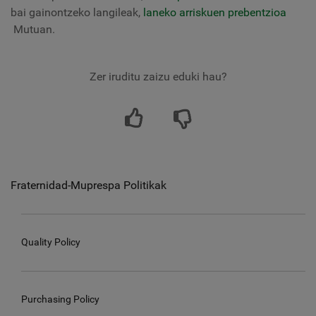
bai gainontzeko langileak,
laneko arriskuen prebentzioa
Mutuan.
Zer iruditu zaizu eduki hau?
Fraternidad-Muprespa Politikak
Quality Policy
Purchasing Policy