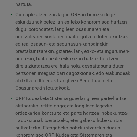
hartuta.
Guri aplikatzen zaizkigun ORPari buruzko lege-
eskakizunak betez lan egiteko konpromisoa hartzen
dugu; borondatez, langileen osasunaren eta
ongizatearen sustapen-maila igotzen duten ekintzak
egitea, osasun- eta segurtasun-kanpainekin,
prestakuntzarekin, gizarte-, lan-, etiko- eta ingurumen-
onurekin, baita beste eskakizun batzuk betetzen
direla ziurtatzea ere, hala nola, desgaitasuna duten
pertsonen integrazioari dagozkionak, edo erakundeak
atxikitzen dituenak Langileen Segurtasun eta
Osasunarekin lotutakoak.
ORP Kudeaketa Sistema gure langileen parte-hartze
aktiborako irekita dago; eta langileen legezko
ordezkarien kontsulta eta parte hartzea; hobekuntza-
iradokizunak txertatzeko, etengabeko hobekuntza
bultzatzeko. Etengabeko hobekuntzarekin dugun
konpromisoa ORP Kudeaketa Sistemaren eta