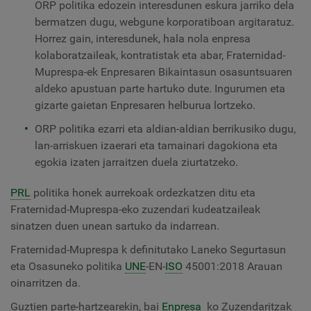
ORP politika edozein interesdunen eskura jarriko dela
bermatzen dugu, webgune korporatiboan argitaratuz.
Horrez gain, interesdunek, hala nola enpresa
kolaboratzaileak, kontratistak eta abar, Fraternidad-
Muprespa-ek Enpresaren Bikaintasun osasuntsuaren
aldeko apustuan parte hartuko dute. Ingurumen eta
gizarte gaietan Enpresaren helburua lortzeko.
ORP politika ezarri eta aldian-aldian berrikusiko dugu,
lan-arriskuen izaerari eta tamainari dagokiona eta
egokia izaten jarraitzen duela ziurtatzeko.
PRL
politika honek aurrekoak ordezkatzen ditu eta
Fraternidad-Muprespa-eko zuzendari kudeatzaileak
sinatzen duen unean sartuko da indarrean.
Fraternidad-Muprespa
k definitutako Laneko Segurtasun
eta Osasuneko politika
UNE
-EN-
ISO
45001:2018 Arauan
oinarritzen da.
Guztien parte-hartzearekin, bai
Enpresa
ko Zuzendaritzak