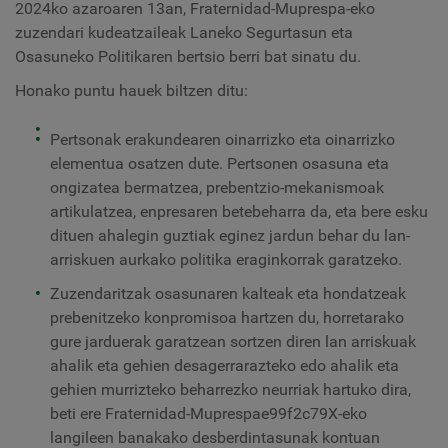
2024ko azaroaren 13an, Fraternidad-Muprespa-eko
zuzendari kudeatzaileak Laneko Segurtasun eta
Osasuneko Politikaren bertsio berri bat sinatu du.
Honako puntu hauek biltzen ditu:
Pertsonak erakundearen oinarrizko eta oinarrizko
elementua osatzen dute. Pertsonen osasuna eta
ongizatea bermatzea, prebentzio-mekanismoak
artikulatzea, enpresaren betebeharra da, eta bere esku
dituen ahalegin guztiak eginez jardun behar du lan-
arriskuen aurkako politika eraginkorrak garatzeko.
Zuzendaritzak osasunaren kalteak eta hondatzeak
prebenitzeko konpromisoa hartzen du, horretarako
gure jarduerak garatzean sortzen diren lan arriskuak
ahalik eta gehien desagerrarazteko edo ahalik eta
gehien murrizteko beharrezko neurriak hartuko dira,
beti ere Fraternidad-Muprespae99f2c79X-eko
langileen banakako desberdintasunak kontuan