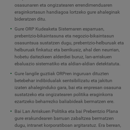
osasunaren eta ongizatearen errendimenduaren
eraginkortasun handiagoa lortzeko gure ahaleginak
bideratzen ditu.
Gure ORP Kudeaketa Sistemaren esparruan,
prebentzio-bikaintasuna eta negozio-bikaintasun
osasuntsua sustatzen dugu, prebentzio-helburuak eta
helburuak finkatuz eta berrikusiz, ahal den neurrian,
hobetu daitezkeen alderdiei buruz, lan-arriskuen
ebaluazio sistematiko eta aldian-aldian detektatuta.
Gure langile guztiak ORPren inguruan dituzten
betebehar indibidualak sentsibilizatu eta jakitun
izaten ahaleginduko gara, bai eta enpresan osasuna
sustatzeko eta ongizatearen politika eraginkorra
ezartzeko beharrezko baliabideak bermatzen ere.
Bai Lan Arriskuen Politika eta bai Prebentzio Plana
gure erakundearen barruan zabaltzea bermatzen
dugu, intranet korporatiboan argitaratuz. Era berean,