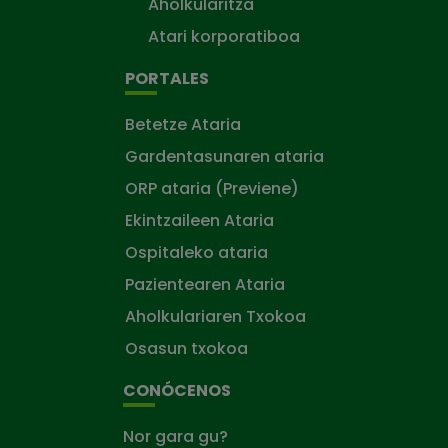
Aholkularitza
Atari korporatiboa
PORTALES
Betetze Ataria
Gardentasunaren ataria
ORP ataria (Previene)
Ekintzaileen Ataria
Ospitaleko ataria
Pazientearen Ataria
Aholkulariaren Txokoa
Osasun txokoa
CONÓCENOS
Nor gara gu?