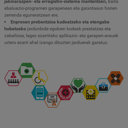
jakinarazpen- eta erregistro-sistema mantentzen,
baita
ebaluazio-programen garapenean eta gaixotasun horien
zerrenda eguneratzean ere.
Enpresen prebentzioa kudeatzeko eta etengabe
hobetzeko
jardunbide egokien kodeak prestatzea eta
zabaltzea, legez ezarritako aplikazio- eta garapen-arauek
urtero ezarri ahal izango dituzten jarduerak garatuz.