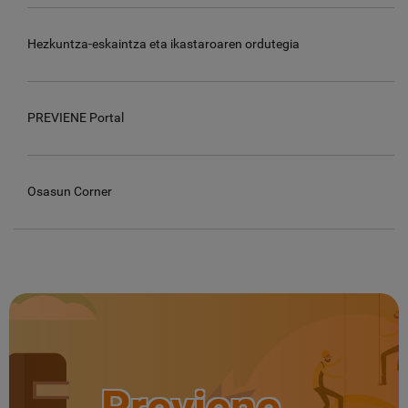
Hezkuntza-eskaintza eta ikastaroaren ordutegia
PREVIENE Portal
Osasun Corner
Previene