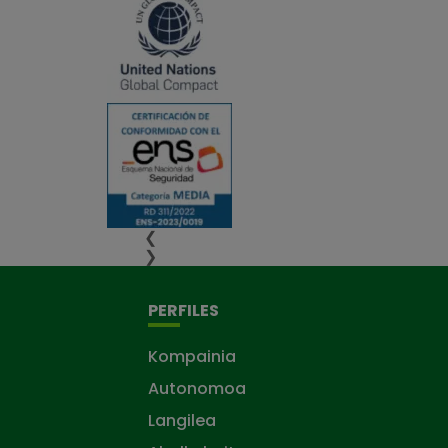
❮
❯
PERFILES
Kompainia
Autonomoa
Langilea