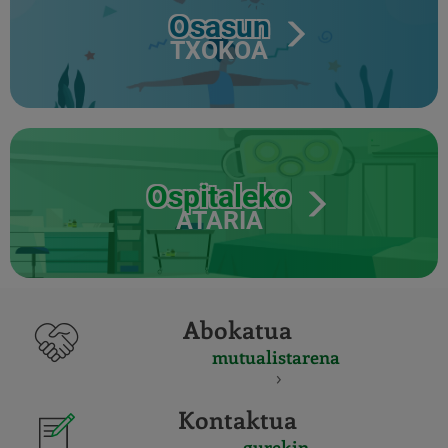
Osasun
TXOKOA
Ospitaleko
ATARIA
Abokatua
mutualistarena
Kontaktua
gurekin