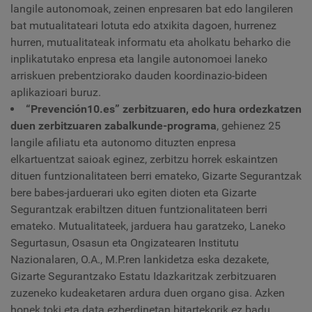
langile autonomoak, zeinen enpresaren bat edo langileren
bat mutualitateari lotuta edo atxikita dagoen, hurrenez
hurren, mutualitateak informatu eta aholkatu beharko die
inplikatutako enpresa eta langile autonomoei laneko
arriskuen prebentziorako dauden koordinazio-bideen
aplikazioari buruz.
“Prevención10.es” zerbitzuaren, edo hura ordezkatzen
duen zerbitzuaren zabalkunde-programa
, gehienez 25
langile afiliatu eta autonomo dituzten enpresa
elkartuentzat saioak eginez, zerbitzu horrek eskaintzen
dituen funtzionalitateen berri emateko, Gizarte Segurantzak
bere babes-jarduerari uko egiten dioten eta Gizarte
Segurantzak erabiltzen dituen funtzionalitateen berri
emateko. Mutualitateek, jarduera hau garatzeko, Laneko
Segurtasun, Osasun eta Ongizatearen Institutu
Nazionalaren, O.A., M.P.ren lankidetza eska dezakete,
Gizarte Segurantzako Estatu Idazkaritzak zerbitzuaren
zuzeneko kudeaketaren ardura duen organo gisa. Azken
honek toki eta data ezberdinetan bitartekorik ez badu,