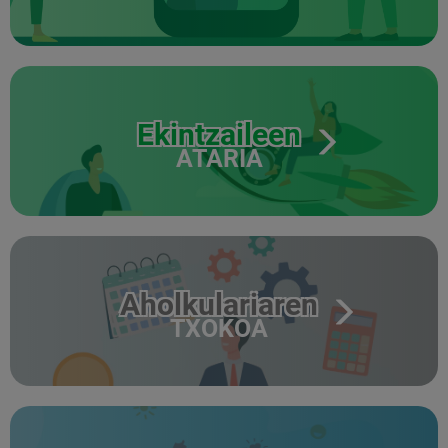
Ekintzaileen
ATARIA
Aholkulariaren
TXOKOA