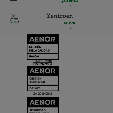
Zentroen
sarea
CERTIFICADO
Y
ACREDITACIO