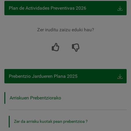
Plan de Actividades Preventivas 2026
Zer iruditu zaizu eduki hau?
Prebentzio Jardueren Plana 2025
Arriskuen Prebentziorako
Zer da arrisku kuotak pean prebentzioa ?