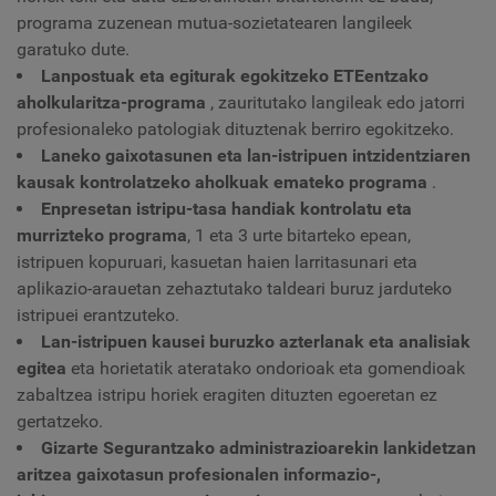
programa zuzenean mutua-sozietatearen langileek
garatuko dute.
Lanpostuak eta egiturak egokitzeko ETEentzako
aholkularitza-programa
, zauritutako langileak edo jatorri
profesionaleko patologiak dituztenak berriro egokitzeko.
Laneko gaixotasunen eta lan-istripuen intzidentziaren
kausak kontrolatzeko aholkuak emateko programa
.
Enpresetan istripu-tasa handiak kontrolatu eta
murrizteko programa
, 1 eta 3 urte bitarteko epean,
istripuen kopuruari, kasuetan haien larritasunari eta
aplikazio-arauetan zehaztutako taldeari buruz jarduteko
istripuei erantzuteko.
Lan-istripuen kausei buruzko azterlanak eta analisiak
egitea
eta horietatik ateratako ondorioak eta gomendioak
zabaltzea istripu horiek eragiten dituzten egoeretan ez
gertatzeko.
Gizarte Segurantzako administrazioarekin lankidetzan
aritzea gaixotasun profesionalen informazio-,