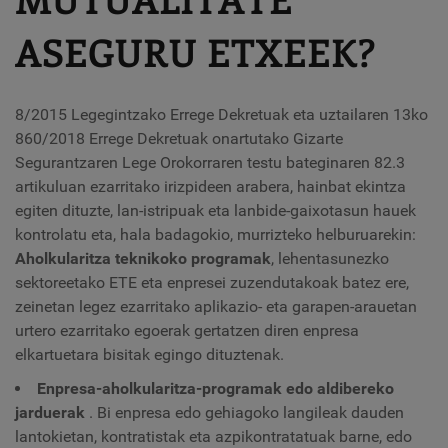
ASEGURU ETXEEK?
8/2015 Legegintzako Errege Dekretuak eta uztailaren 13ko
860/2018 Errege Dekretuak onartutako Gizarte
Segurantzaren Lege Orokorraren testu bateginaren 82.3
artikuluan ezarritako irizpideen arabera, hainbat ekintza
egiten dituzte, lan-istripuak eta lanbide-gaixotasun hauek
kontrolatu eta, hala badagokio, murrizteko helburuarekin:
Aholkularitza teknikoko programak
, lehentasunezko
sektoreetako ETE eta enpresei zuzendutakoak batez ere,
zeinetan legez ezarritako aplikazio- eta garapen-arauetan
urtero ezarritako egoerak gertatzen diren enpresa
elkartuetara bisitak egingo dituztenak.
Enpresa-aholkularitza-programak edo aldibereko
jarduerak
. Bi enpresa edo gehiagoko langileak dauden
lantokietan, kontratistak eta azpikontratatuak barne, edo