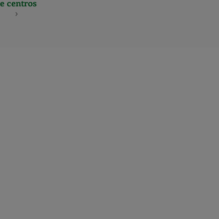
e centros
S
NES