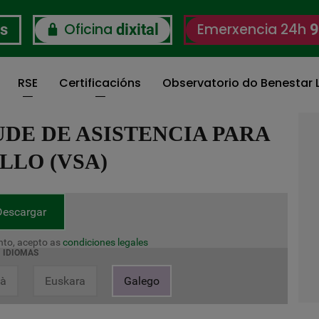
Oficina
Emerxencia 24h
os
dixital
9
RSE
Certificacións
Observatorio do Benestar L
DE DE ASISTENCIA PARA
LLO (VSA)
Descargar
to, acepto as
condiciones legales
IDIOMAS
là
Euskara
Galego