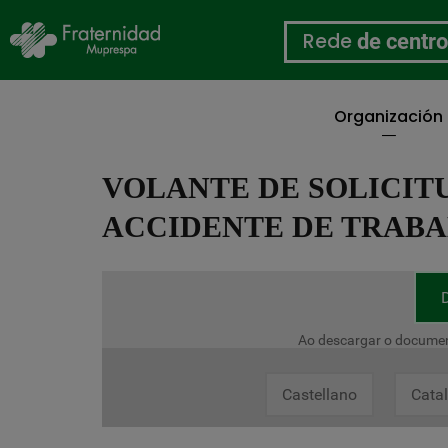
Rede
de centr
Organización
Ir
o
VOLANTE DE SOLICITU
contido
principal
ACCIDENTE DE TRABA
Ao descargar o documen
Castellano
Cata