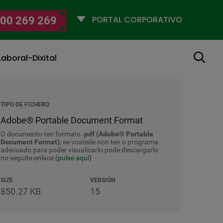
Selecciona
00 269 269
un
perfil
Buscar
aboral-Dixital
TIPO DE FICHERO
Adobe® Portable Document Format
O documento ten formato
.pdf (Adobe® Portable
Document Format)
; se vostede non ten o programa
adecuado para poder visualizarlo pode descargarlo
no seguite enlace
(pulse aquí)
SIZE
VERSIÓN
850.27 KB
15