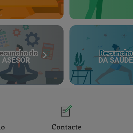
ecuncho do
Recuncho
ASESOR
DA SAÚDE
do
Contacte