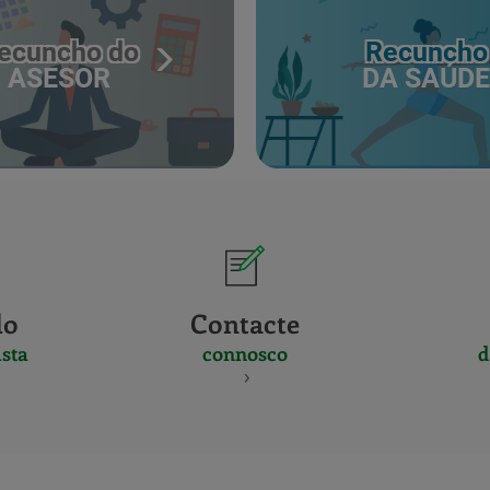
ecuncho do
Recuncho
ASESOR
DA SAÚDE
do
Contacte
sta
connosco
d
CERTIFICADO