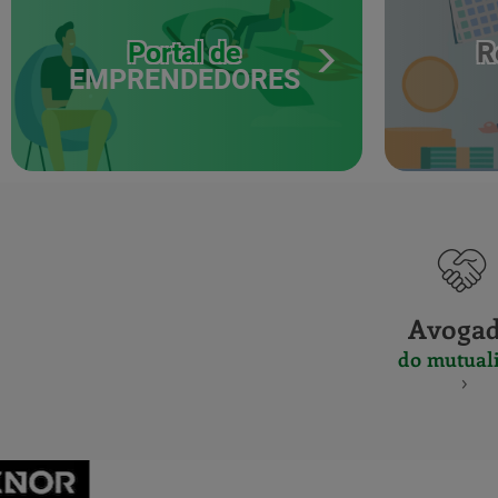
Portal de
R
EMPRENDEDORES
Avoga
do mutuali