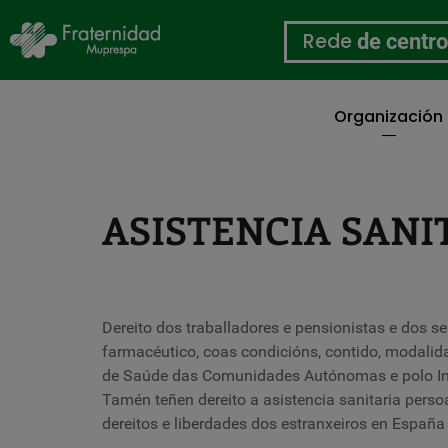
Rede
de centr
Organización
Ir
o
contido
principal
ASISTENCIA SANI
Dereito dos traballadores e pensionistas e dos se
farmacéutico, coas condicións, contido, modali
de Saúde das Comunidades Autónomas e polo Insti
Tamén teñen dereito a
asistencia sanitaria
persoa
dereitos e liberdades dos estranxeiros en España 