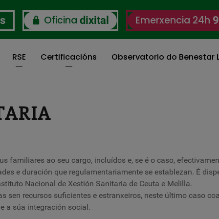
Oficina
Emerxencia 24h
os
dixital
9
RSE
Certificacións
Observatorio do Benestar L
TARIA
us familiares ao seu cargo, incluídos e, se é o caso, efectivamen
dades e duración que regulamentariamente se establezan. É dis
tuto Nacional de Xestión Sanitaria de Ceuta e Melilla.
s sen recursos suficientes e estranxeiros, neste último caso co
e a súa integración social.