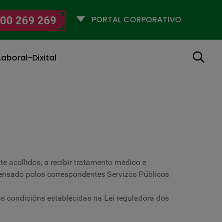
Selecciona
00 269 269
un
perfil
Buscar
aboral-Dixital
te acollidos, a recibir tratamento médico e
pensado polos correspondentes Servizos Públicos
as condicións establecidas na Lei reguladora dos