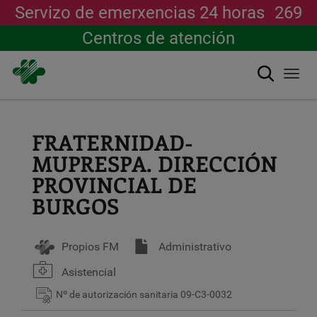
Servizo de emerxencias 24 horas
269
Centros de atención
Buscar
Togg
navi
Ir
o
contido
FRATERNIDAD-
principal
MUPRESPA. DIRECCIÓN
PROVINCIAL DE
BURGOS
Propios FM
Administrativo
Asistencial
Nº de autorización sanitaria
09-C3-0032