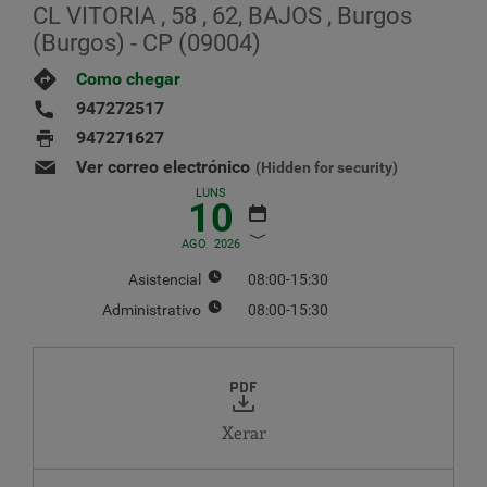
CL VITORIA , 58 , 62, BAJOS , Burgos
(Burgos) - CP (09004)
Como chegar
947272517
947271627
Ver correo electrónico
(Hidden for security)
LUNS
10
AGO
2026
Asistencial
08:00-15:30
Administrativo
08:00-15:30
AGOSTO
2026
LU
MA
MÉ
XO
VE
SÁ
DO
1
2
Xerar
3
4
5
6
7
8
9
10
11
12
13
14
15
16