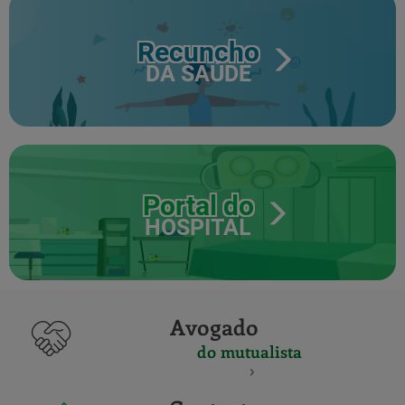
Recuncho
DA SAÚDE
Portal do
HOSPITAL
Avogado
do mutualista