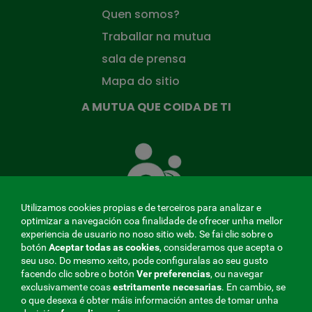
Quen somos?
Traballar na mutua
sala de prensa
Mapa do sitio
A MUTUA QUE COIDA DE TI
A
Mutua
que
te
coida
Utilizamos cookies propias e de terceiros para analizar e
optimizar a navegación coa finalidade de ofrecer unha mellor
experiencia de usuario no noso sitio web. Se fai clic sobre o
botón
Aceptar todas as cookies
, consideramos que acepta o
seu uso. Do mesmo xeito, pode configuralas ao seu gusto
MENÚ
facendo clic sobre o botón
Ver preferencias
, ou navegar
exclusivamente coas
estritamente
necesarias
. En cambio, se
REDES
o que desexa é obter máis información antes de tomar unha