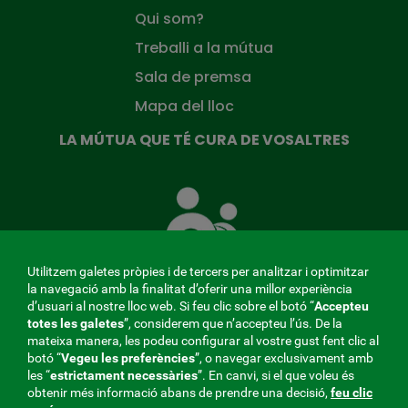
Qui som?
Treballi a la mútua
Sala de premsa
Mapa del lloc
LA MÚTUA QUE TÉ CURA DE VOSALTRES
La
Mútua
que
té
cura
Utilitzem galetes pròpies i de tercers per analitzar i optimitzar
de
la navegació amb la finalitat d’oferir una millor experiència
tu
d’usuari al nostre lloc web. Si feu clic sobre el botó “
Accepteu
totes les galetes
”, considerem que n’accepteu l’ús. De la
mateixa manera, les podeu configurar al vostre gust fent clic al
MENÚ
botó “
Vegeu les preferències
”, o navegar exclusivament amb
les “
estrictament
necessàries
”. En canvi, si el que voleu és
REDES
obtenir més informació abans de prendre una decisió,
feu clic