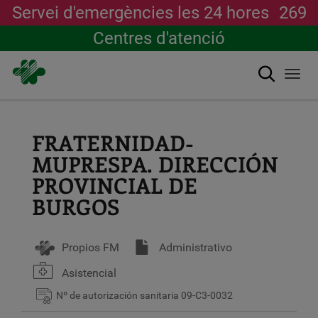
Servei d'emergències les 24 hores
269
Centres d'atenció
Cerca
Togg
navi
Vés
al
contingut
FRATERNIDAD-
MUPRESPA. DIRECCIÓN
PROVINCIAL DE
BURGOS
Propios FM
Administrativo
Asistencial
Nº de autorización sanitaria
09-C3-0032