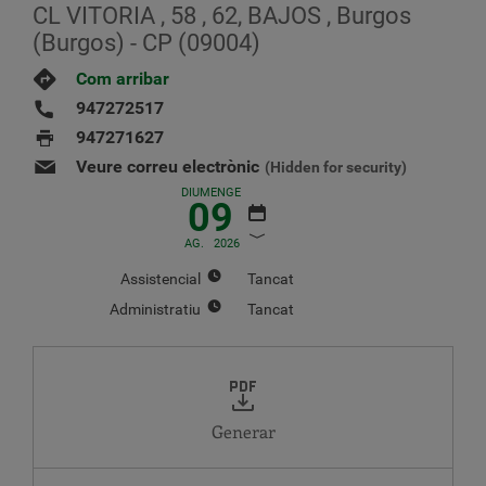
CL VITORIA , 58 , 62, BAJOS , Burgos
(Burgos) - CP (09004)
Com arribar
947272517
947271627
Veure correu electrònic
(Hidden for security)
DIUMENGE
09
AG.
2026
Assistencial
Tancat
Administratiu
Tancat
AGOST
2026
DL.
DT.
DC.
DJ
DV.
DS.
DG.
1
2
Generar
3
4
5
6
7
8
9
10
11
12
13
14
15
16