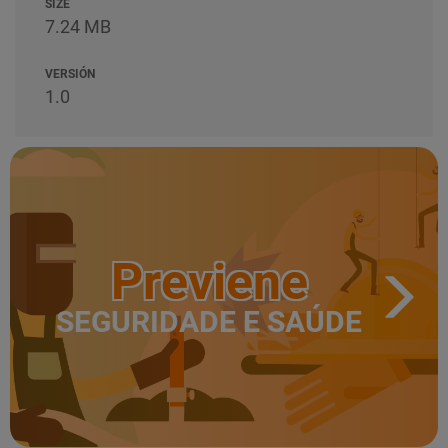
SIZE
7.24 MB
VERSIÓN
1.0
Previene
SEGURIDADE E SAÚDE