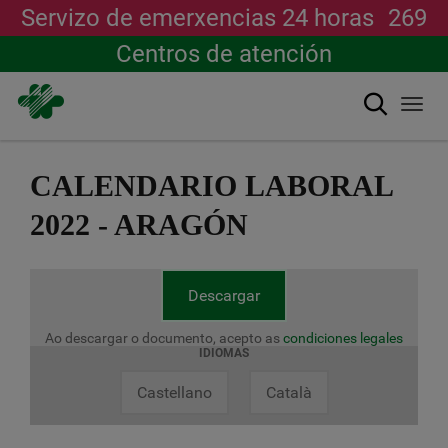
Servizo de emerxencias 24 horas
269
Centros de atención
Buscar
Togg
navi
Ir
o
CALENDARIO LABORAL
contido
principal
2022 - ARAGÓN
Descargar
Ao descargar o documento, acepto as
condiciones legales
IDIOMAS
Castellano
Català