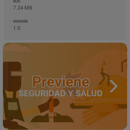
SIZE
7.24 MB
VERSIÓN
1.0
Previene
SEGURIDAD Y SALUD