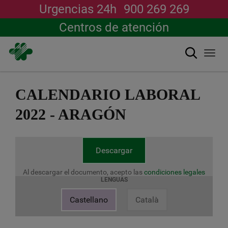
Urgencias 24h
900 269 269
Centros de atención
Buscar
Togg
navi
Pasar
al
CALENDARIO LABORAL
contenido
principal
2022 - ARAGÓN
Descargar
Al descargar el documento, acepto las
condiciones legales
LENGUAS
Castellano
Català