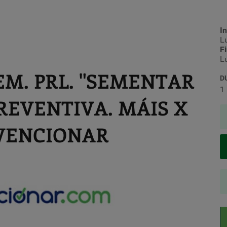
In
L
F
L
EM. PRL. "SEMENTAR
D
1
REVENTIVA. MÁIS X
VENCIONAR