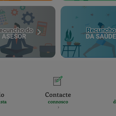
ecuncho do
Recuncho
ASESOR
DA SAÚDE
do
Contacte
sta
connosco
d