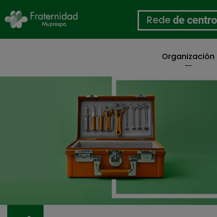
Rede
de centr
Organización
Ir
o
contido
principal