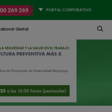
Selecciona
00 269 269
un
perfil
Buscar
aboral-Dixital