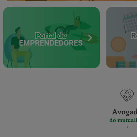
Portal de
R
EMPRENDEDORES
Avoga
do mutuali