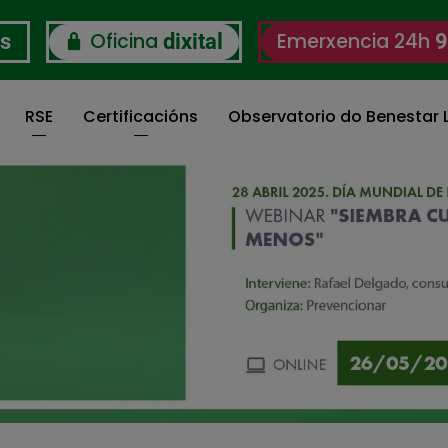
Oficina
Emerxencia 24h
os
dixital
9
RSE
Certificacións
Observatorio do Benestar L