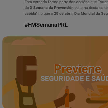
Esta xornada forma parte das accións que
Frate
do
X Semana da Prevención
co lema desta edic
cabida"
no que o
28 de abril, Día Mundial da Se
#FMSemanaPRL
Previene
SEGURIDADE E SAÚ