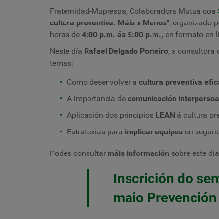
Fraternidad-Muprespa, Colaboradora Mutua coa
cultura preventiva. Máis x Menos
"
,
organizado 
horas de
4:00 p.m. ás 5:00 p.m.,
en formato en l
Neste día
Rafael Delgado Porteiro
, a consultora
temas:
Como desenvolver a
cultura preventiva efic
A importancia de
comunicación interpersoa
Aplicación dos principios
LEAN
á cultura pre
Estratexias para
implicar equipos
en segurid
Podes consultar
máis información
sobre este dí
Inscrición do se
maio Prevención