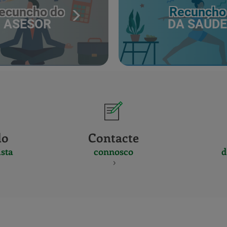
ecuncho do
Recuncho
ASESOR
DA SAÚDE
do
Contacte
sta
connosco
d
CERTIFICADO
Y