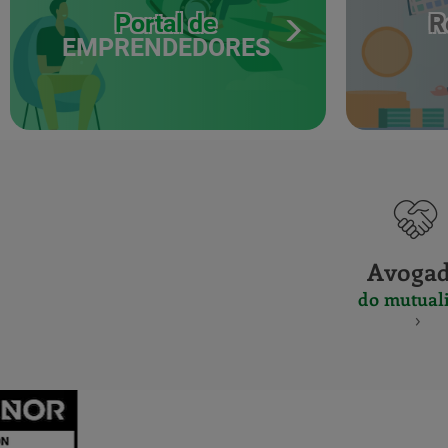
Portal de
R
EMPRENDEDORES
Avoga
do mutuali