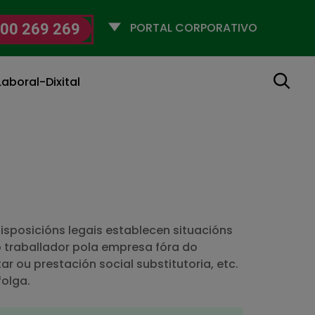
Selecciona
00 269 269
un
perfil
Buscar
aboral-Dixital
disposicións legais establecen situacións
o traballador pola empresa fóra do
ar ou prestación social substitutoria, etc.
folga.