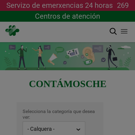
Servizo de emerxencias 24 horas
269
Centros de atención
Buscar
Togg
navi
Ir
o
contido
principal
CONTÁMOSCHE
Selecciona la categoría que desea
ver: