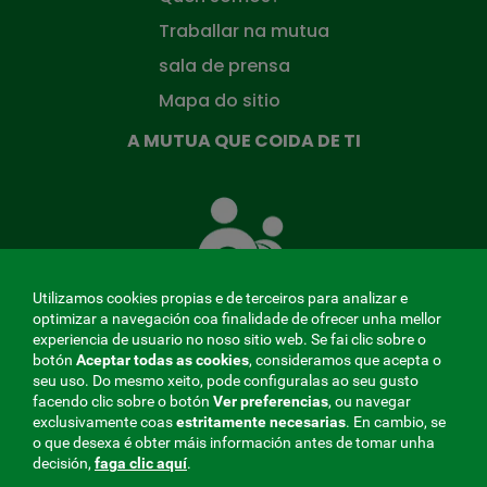
Traballar na mutua
sala de prensa
Mapa do sitio
A MUTUA QUE COIDA DE TI
A
Mutua
que
te
coida
Utilizamos cookies propias e de terceiros para analizar e
optimizar a navegación coa finalidade de ofrecer unha mellor
experiencia de usuario no noso sitio web. Se fai clic sobre o
botón
Aceptar todas as cookies
, consideramos que acepta o
seu uso. Do mesmo xeito, pode configuralas ao seu gusto
MENÚ
facendo clic sobre o botón
Ver preferencias
, ou navegar
exclusivamente coas
estritamente
necesarias
. En cambio, se
REDES
o que desexa é obter máis información antes de tomar unha
decisión,
faga clic aquí
.
SOCIALES