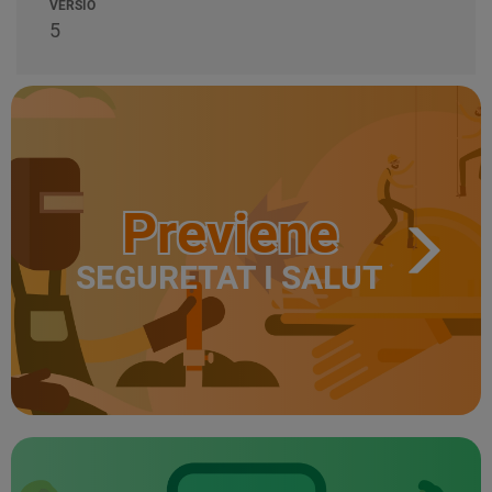
VERSIÓ
5
Previene
SEGURETAT I SALUT