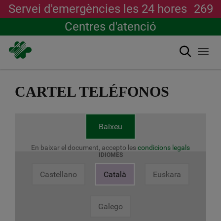
Servei d'emergències les 24 hores
269
Centres d'atenció
Cerca
Togg
navi
Vés
al
CARTEL TELÉFONOS
contingut
Baixeu
En baixar el document, accepto les
condicions legals
IDIOMES
Castellano
Català
Euskara
Galego