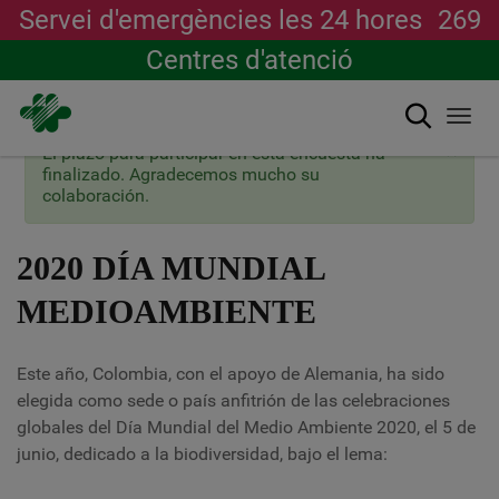
Servei d'emergències les 24 hores
269
Centres d'atenció
Cerca
Togg
navi
×
Missatge
El plazo para participar en esta encuesta ha
Vés
d'estat
finalizado. Agradecemos mucho su
al
colaboración.
contingut
2020 DÍA MUNDIAL
MEDIOAMBIENTE
Este año, Colombia, con el apoyo de Alemania, ha sido
elegida como sede o país anfitrión de las celebraciones
globales del Día Mundial del Medio Ambiente 2020, el 5 de
junio, dedicado a la biodiversidad, bajo el lema: