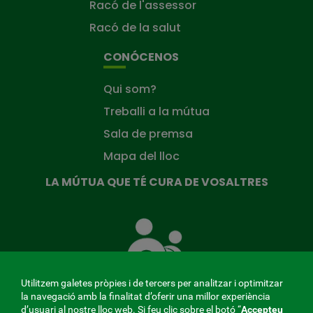
Racó de l'assessor
Racó de la salut
CONÓCENOS
Qui som?
Treballi a la mútua
Sala de premsa
Mapa del lloc
LA MÚTUA QUE TÉ CURA DE VOSALTRES
La
Mútua
que
té
cura
Utilitzem galetes pròpies i de tercers per analitzar i optimitzar
de
la navegació amb la finalitat d’oferir una millor experiència
tu
d’usuari al nostre lloc web. Si feu clic sobre el botó “
Accepteu