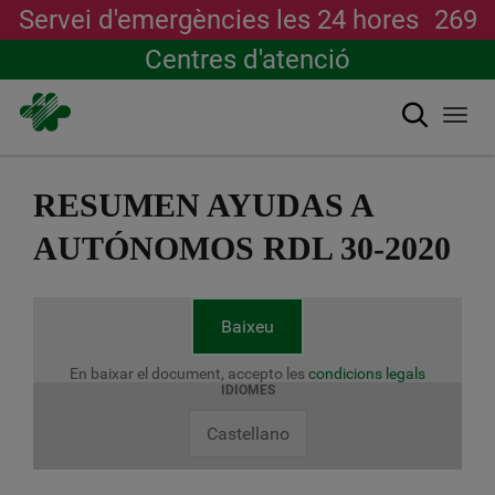
Servei d'emergències les 24 hores
269
Centres d'atenció
Cerca
Togg
navi
Vés
al
RESUMEN AYUDAS A
contingut
AUTÓNOMOS RDL 30-2020
Baixeu
En baixar el document, accepto les
condicions legals
IDIOMES
Castellano