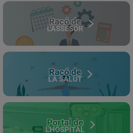
Racó de
L'ASSESOR
Racó de
LA SALUT
Portal de
L'HOSPITAL