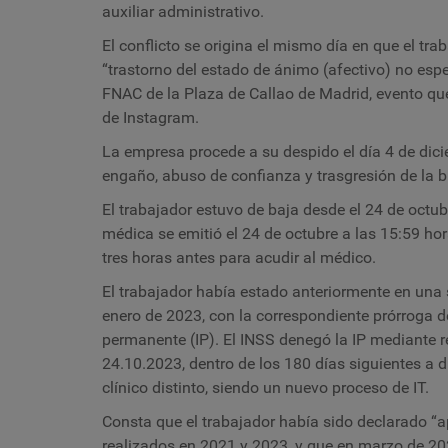
auxiliar administrativo.
El conflicto se origina el mismo día en que el tra
“trastorno del estado de ánimo (afectivo) no esp
FNAC de la Plaza de Callao de Madrid, evento qu
de Instagram.
La empresa procede a su despido el día 4 de dic
engaño, abuso de confianza y trasgresión de la b
El trabajador estuvo de baja desde el 24 de octu
médica se emitió el 24 de octubre a las 15:59 hor
tres horas antes para acudir al médico.
El trabajador había estado anteriormente en una 
enero de 2023, con la correspondiente prórroga d
permanente (IP). El INSS denegó la IP mediante r
24.10.2023, dentro de los 180 días siguientes a d
clínico distinto, siendo un nuevo proceso de IT.
Consta que el trabajador había sido declarado “a
realizados en 2021 y 2023, y que en marzo de 2