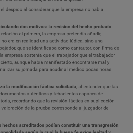
el despido al considerar que la empresa no había
ticulando dos motivos: la revisión del hecho probado
n relación al primero, la empresa pretendía añadir,
no era en realidad una actividad lúdica, sino una
bajador, que se identificaba como cantautor, con firma de
 la empresa sostenía que el trabajador que el trabajador
oncierto, aunque había manifestado encontrarse mal y
finalizar su jornada para acudir al médico pocas horas
zó la modificación fáctica solicitada
, al entender que las
 documentos auténticos y fehacientes capaces de
toria, recordando que la revisión fáctica en suplicación
 valoración de la prueba corresponde al juzgador de
os hechos acreditados podían constituir una transgresión
consolidada según la cual la buena fe exige lealtad y