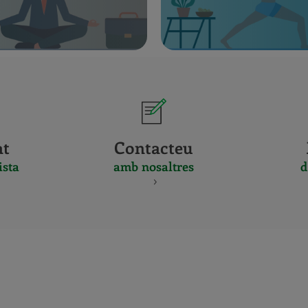
at
Contacteu
ista
amb nosaltres
d
CERTIFICADO
Y
ACREDITACIO