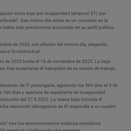
bajador inicia baja por incapacidad temporal (IT) por
ecificado”. Ese mismo día actúa en un concierto en la
e había sido previamente anunciado en su perfil público
iembre de 2023, con efectos del mismo día, alegando
uena fe contractual.
bre de 2023 hasta el 15 de noviembre de 2023. La baja
as, tras ausentarse el trabajador de su puesto de trabajo
situación de IT prolongada, agotando los 365 días el 9 de
e 180 días y apertura de expediente de incapacidad
esolución del 27.9.2023. La nueva baja iniciada el
icha resolución denegatoria de IP, respondía a un cuadro
pto” tras los reconocimientos médicos periódicos
024 comenzó a trabajar en otra empresa.