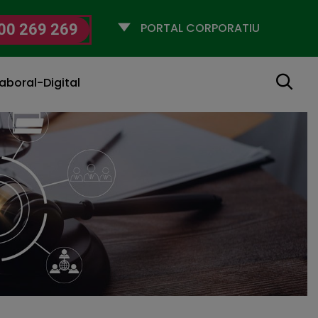
Selecciona
00 269 269
un
perfil
Cerca
aboral-Digital