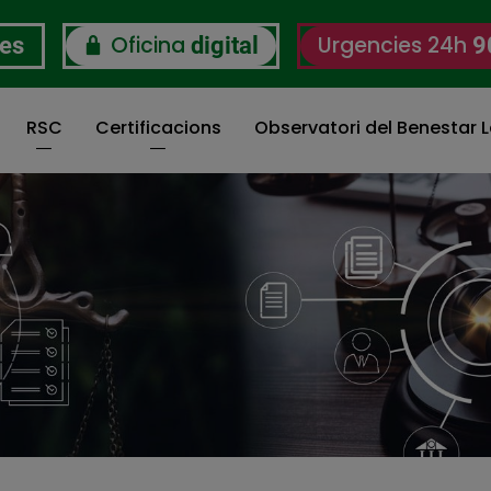
Oficina
Urgencies 24h
res
digital
9
RSC
Certificacions
Observatori del Benestar L