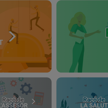
T
Racó de
Racó de
L'ASSESOR
LA SALUT