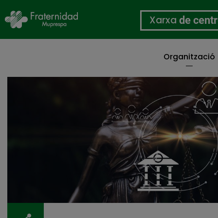
Xarxa
de cent
Organització
Vés
al
contingut