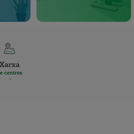
Xarxa
e centres
S
NES