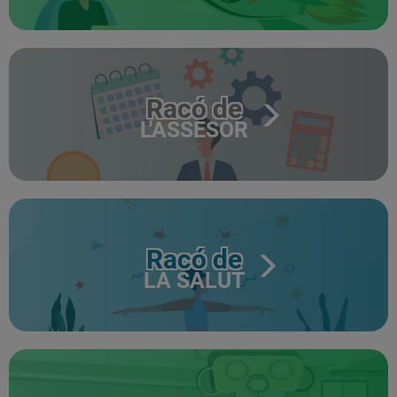
Racó de
L'ASSESOR
Racó de
LA SALUT