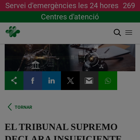
Servei d'emergències les 24 hores
269
Centres d'atenció
Cerca
Togg
navi
Vés
al
contingut
TORNAR
EL TRIBUNAL SUPREMO
DECLARA INSUFICIENTE