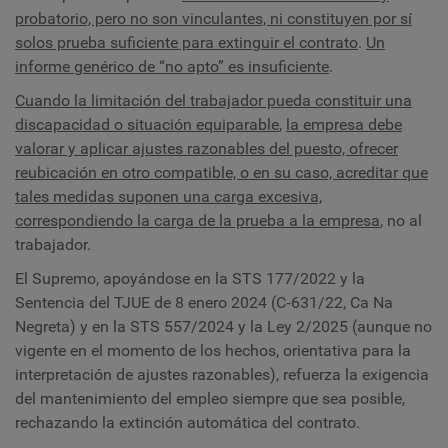
probatorio, pero no son vinculantes, ni constituyen por sí
solos prueba suficiente para extinguir el contrato
.
Un
informe genérico de “no apto” es insuficiente
.
Cuando la limitación del trabajador pueda constituir una
discapacidad o situación equiparable
,
la empresa debe
valorar y aplicar
ajustes razonables del puesto, ofrecer
reubicación en otro compatible, o en su caso, acreditar que
tales medidas suponen una carga excesiva,
correspondiendo la carga de la prueba a la empresa
, no al
trabajador.
El Supremo, apoyándose en la STS 177/2022 y la
Sentencia del TJUE de 8 enero 2024 (C‑631/22, Ca Na
Negreta) y en la STS 557/2024 y la Ley 2/2025 (aunque no
vigente en el momento de los hechos, orientativa para la
interpretación de ajustes razonables), refuerza la exigencia
del mantenimiento del empleo siempre que sea posible,
rechazando la extinción automática del contrato.