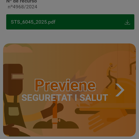
Nº de recurso
nº4968/2024
STS_6045_2025.pdf
Previene
SEGURETAT I SALUT