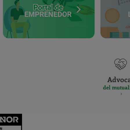
Portal de
EMPRENEDOR
Advoc
del mutual