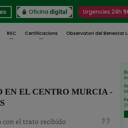
Oficina
Urgencies 24h
res
digital
9
RSC
Certificacions
Observatori del Benestar L
E
I
C
 EN EL CENTRO MURCIA -
M
F
S
2
con el trato recibido