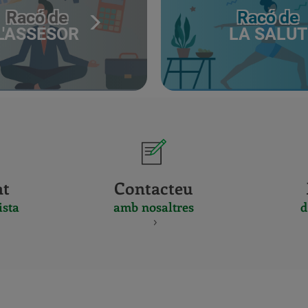
Racó de
Racó de
L'ASSESOR
LA SALUT
at
Contacteu
ista
amb nosaltres
d
CERTIFICADO