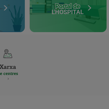
Portal de
L'HOSPITAL
Xarxa
e centres
S