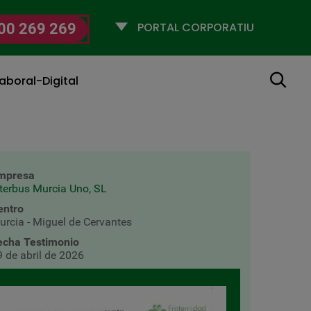
Selecciona
00 269 269
un
perfil
Cerca
aboral-Digital
mpresa
nterbus Murcia Uno, SL
entro
urcia - Miguel de Cervantes
echa Testimonio
9 de abril de 2026