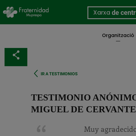
Xarxa
de cent
Organització
Vés
al
Comparteix
contingut
IR A TESTIMONIOS
TESTIMONIO ANÓNIMO
MIGUEL DE CERVANTE
Muy agradecido 