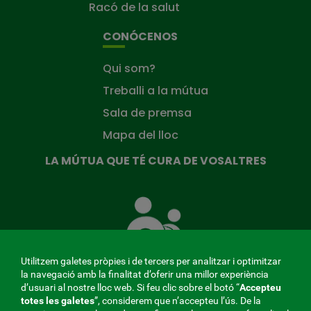
Racó de la salut
CONÓCENOS
Qui som?
Treballi a la mútua
Sala de premsa
Mapa del lloc
LA MÚTUA QUE TÉ CURA DE VOSALTRES
La
Mútua
que
té
cura
Utilitzem galetes pròpies i de tercers per analitzar i optimitzar
de
la navegació amb la finalitat d’oferir una millor experiència
tu
d’usuari al nostre lloc web. Si feu clic sobre el botó “
Accepteu
totes les galetes
”, considerem que n’accepteu l’ús. De la