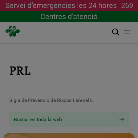
Servei d'emergències les 24 hores
269
Centres d'atenció
Cerca
Togg
navi
Vés
al
contingut
PRL
Sigla de Prevenció de Riscos Laborals.
Buscar en toda la web