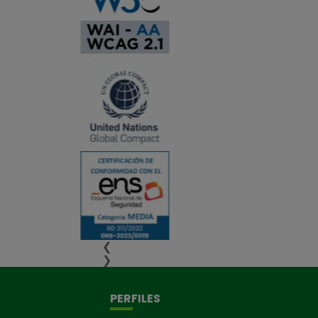
❮
❯
PERFILES