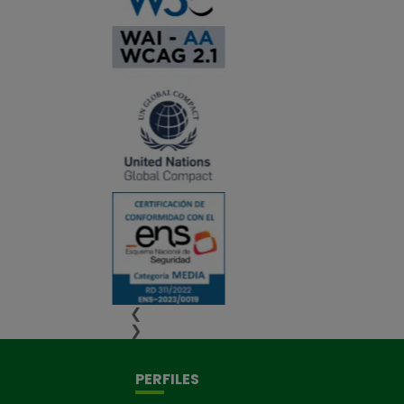
❮
❯
PERFILES