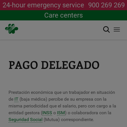
24-hour emergency service
900 269 269
Care centers
Search
Togg
navi
Skip
to
main
content
PAGO DELEGADO
Prestación económica que un trabajador en situación
de
IT
(baja médica) percibe de su empresa con la
misma periodicidad que el salario, pero con cargo a la
entidad gestora (
INSS
o
ISM
) o colaboradora con la
Seguridad Social
(Mutua) correspondiente.