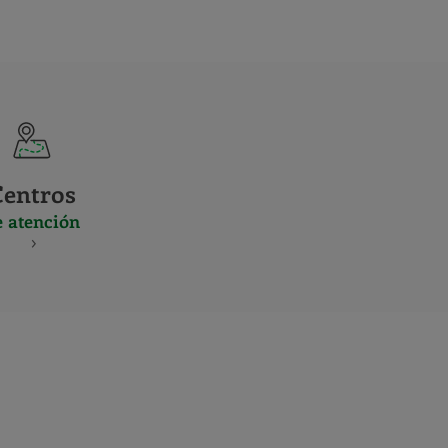
Centros
e atención
S
NES