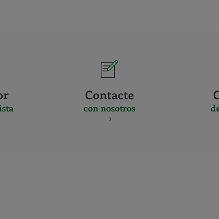
or
Contacte
ista
con nosotros
d
CERTIFICADO
Y
ACREDITACIO