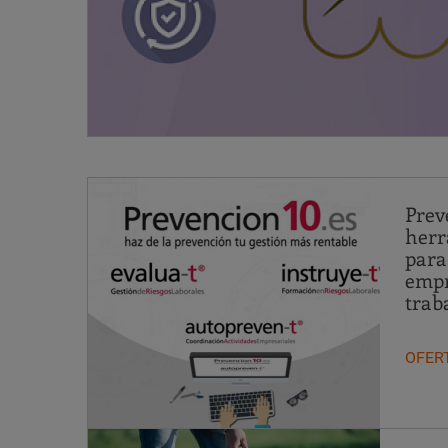
Prev
herr
para
empr
trab
OFER