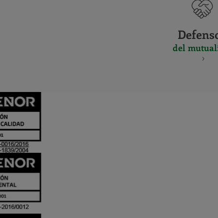
Defens
del mutual