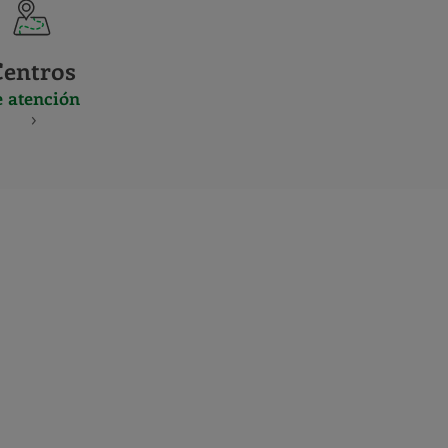
Centros
e atención
S
NES