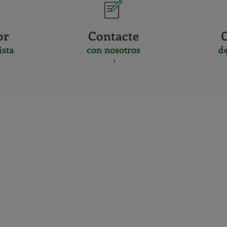
or
Contacte
ista
con nosotros
d
CERTIFICADO
Y
ACREDITACIO