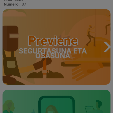
Número
37
Previene
SEGURTASUNA ETA
OSASUNA