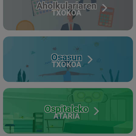
Aholkulariaren
TXOKOA
Osasun
TXOKOA
Ospitaleko
ATARIA