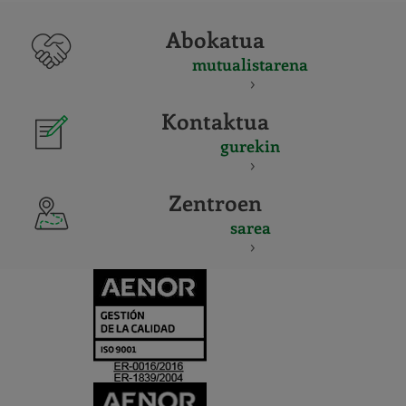
Abokatua
mutualistarena
Kontaktua
gurekin
Zentroen
sarea
CERTIFICADO
Y
ACREDITACIO