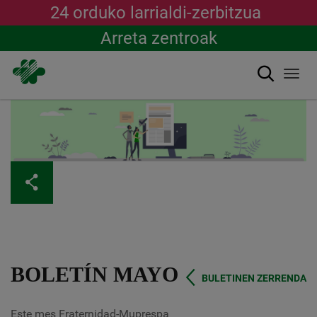
24 orduko larrialdi-zerbitzua
Arreta zentroak
Bilatu
Togg
navi
Skip
to
main
content
BOLETÍN MAYO
BULETINEN ZERRENDA
Este mes Fraternidad-Muprespa