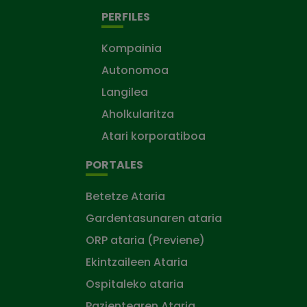
PERFILES
Kompainia
Autonomoa
Langilea
Aholkularitza
Atari korporatiboa
PORTALES
Betetze Ataria
Gardentasunaren ataria
ORP ataria (Previene)
Ekintzaileen Ataria
Ospitaleko ataria
Pazientearen Ataria