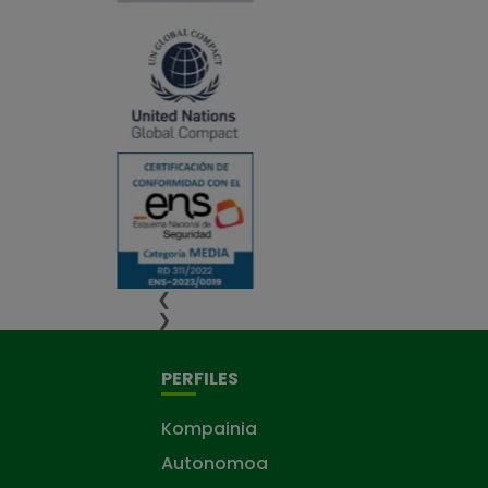
❮
❯
PERFILES
Kompainia
Autonomoa