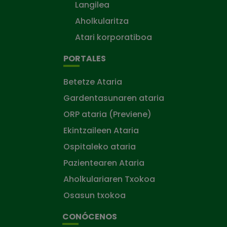
Langilea
Aholkularitza
Atari korporatiboa
PORTALES
Betetze Ataria
Gardentasunaren ataria
ORP ataria (Previene)
Ekintzaileen Ataria
Ospitaleko ataria
Pazientearen Ataria
Aholkulariaren Txokoa
Osasun txokoa
CONÓCENOS