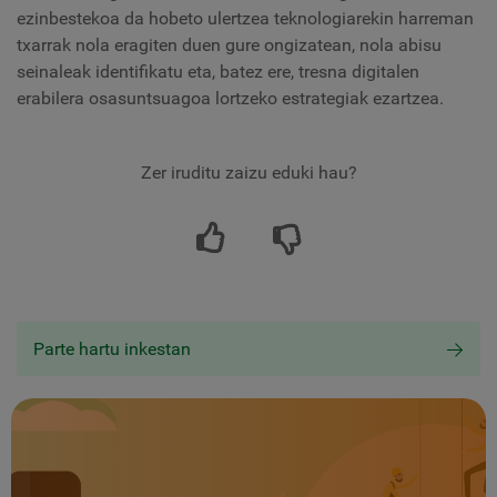
ezinbestekoa da hobeto ulertzea teknologiarekin harreman
txarrak nola eragiten duen gure ongizatean, nola abisu
seinaleak identifikatu eta, batez ere, tresna digitalen
erabilera osasuntsuagoa lortzeko estrategiak ezartzea.
Zer iruditu zaizu eduki hau?
Parte hartu inkestan