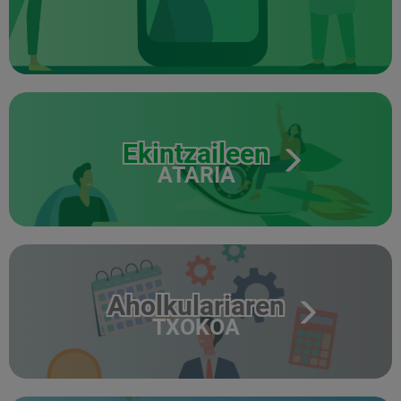
Ekintzaileen
ATARIA
Aholkulariaren
TXOKOA