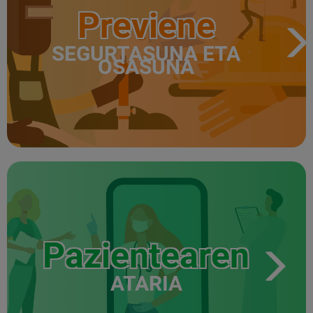
Previene
SEGURTASUNA ETA
OSASUNA
Pazientearen
ATARIA