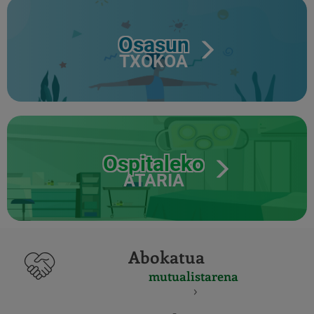
Osasun
TXOKOA
Ospitaleko
ATARIA
Abokatua
mutualistarena