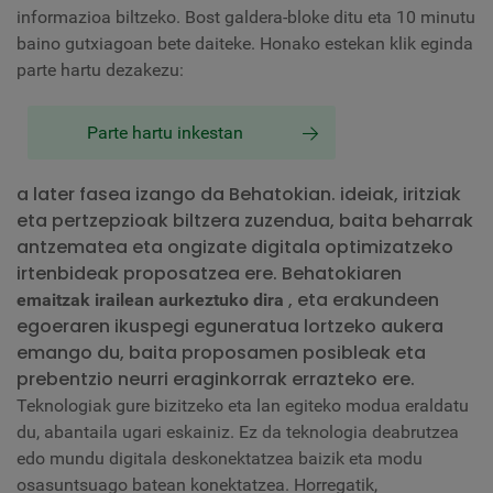
informazioa biltzeko. Bost galdera-bloke ditu eta 10 minutu
baino gutxiagoan bete daiteke. Honako estekan klik eginda
parte hartu dezakezu:
Parte hartu inkestan
a later fasea izango da Behatokian. ideiak, iritziak
eta pertzepzioak biltzera zuzendua, baita beharrak
antzematea eta ongizate digitala optimizatzeko
irtenbideak proposatzea ere. Behatokiaren
, eta erakundeen
emaitzak irailean aurkeztuko dira
egoeraren ikuspegi eguneratua lortzeko aukera
emango du, baita proposamen posibleak eta
prebentzio neurri eraginkorrak errazteko ere.
Teknologiak gure bizitzeko eta lan egiteko modua eraldatu
du, abantaila ugari eskainiz. Ez da teknologia deabrutzea
edo mundu digitala deskonektatzea baizik eta modu
osasuntsuago batean konektatzea. Horregatik,