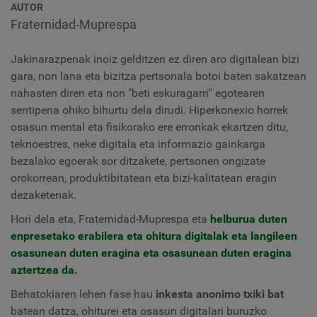
AUTOR
Fraternidad-Muprespa
Jakinarazpenak inoiz gelditzen ez diren aro digitalean bizi
gara, non lana eta bizitza pertsonala botoi baten sakatzean
nahasten diren eta non "beti eskuragarri" egotearen
sentipena ohiko bihurtu dela dirudi. Hiperkonexio horrek
osasun mental eta fisikorako ere erronkak ekartzen ditu,
teknoestres, neke digitala eta informazio gainkarga
bezalako egoerak sor ditzakete, pertsonen ongizate
orokorrean, produktibitatean eta bizi-kalitatean eragin
dezaketenak.
Hori dela eta, Fraternidad-Muprespa eta
helburua duten
enpresetako erabilera eta ohitura digitalak eta langileen
osasunean duten eragina eta osasunean duten eragina
aztertzea da.
Behatokiaren lehen fase hau
inkesta anonimo txiki bat
batean datza, ohiturei eta osasun digitalari buruzko