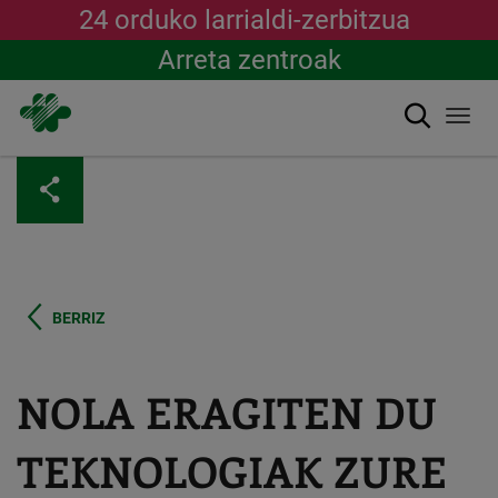
24 orduko larrialdi-zerbitzua
Arreta zentroak
Bilatu
Togg
navi
Skip
to
main
content
BERRIZ
NOLA ERAGITEN DU
TEKNOLOGIAK ZURE