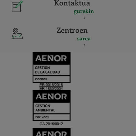
Kontaktua
gurekin
Zentroen
sarea
CERTIFICADO
Y
ACREDITACIO