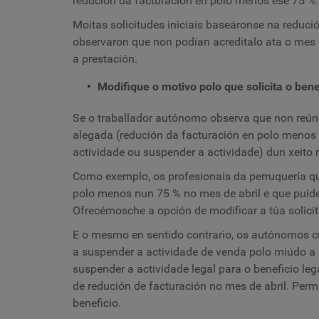
redución da facturación en polo menos ese 75 %.
Moitas solicitudes iniciais baseáronse na reduc
observaron que non podían acreditalo ata o mes d
a prestación.
Modifique o motivo polo que solicita o bene
Se o traballador autónomo observa que non reúne
alegada (redución da facturación en polo menos 
actividade ou suspender a actividade) dun xeito 
Como exemplo, os profesionais da perruquería que
polo menos nun 75 % no mes de abril e que puider
Ofrecémosche a opción de modificar a túa solicit
E o mesmo en sentido contrario, os autónomos c
a suspender a actividade de venda polo miúdo a 
suspender a actividade legal para o beneficio leg
de redución de facturación no mes de abril. Perm
beneficio.