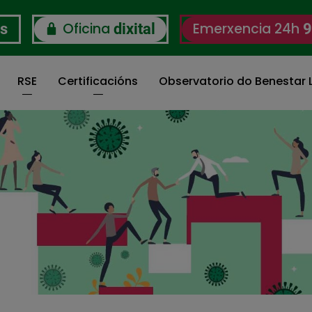
Oficina
Emerxencia 24h
os
dixital
9
RSE
Certificacións
Observatorio do Benestar L