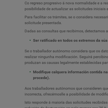
Co regreso progresivo á nova normalidade e a r
posibilidade de actualizar as solicitudes iniciais
Para facilitar os trámites, se o considera neces
solicitude presentada.
Dadas as consultas que recibimos, detectamos a
Ser ratificado en todos os extremos da súa s
Se o traballador autónomo considera que os datos
realizar ningunha modificación. Seguirá percibin
produzan as causas legalmente establecidas para
Modifique calquera información contida na s
procede).
Aos traballadores autónomos que consideren que 
incorrecta, ofrecémoslle a posibilidade de modific
Isto responde á maioría das solicitudes recibida