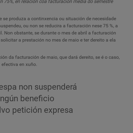
nun 75%, en relación coa facturación media do semestre
e se produza a continxencia ou situación de necesidade
suspendeu, ou non se reducira a facturación nese 75 %, a
. Non obstante, se durante o mes de abril a facturación
solicitar a prestación no mes de maio e ter dereito a ela
ón da facturación de maio, que dará dereito, se é o caso,
 efectiva en xuño.
respa non suspenderá
ingún beneficio
alvo petición expresa