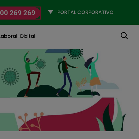
Selecciona
00 269 269
un
perfil
Buscar
aboral-Dixital