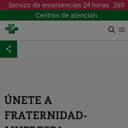
Servizo de emerxencias 24 horas
269
Centros de atención
Buscar
To
na
Ir
o
contido
principal
ÚNETE A
FRATERNIDAD-