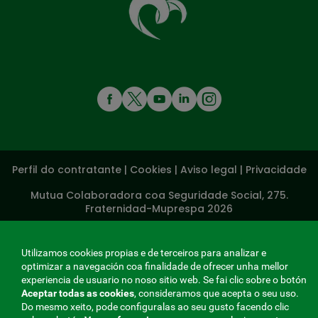
te
coida
MENÚ
REDES
SOCIALES
Perfil do contratante
|
Cookies
|
Aviso legal
|
Privacidade
V20
Mutua Colaboradora coa Seguridade Social, 275.
Fraternidad-Muprespa 2026
Gardar
Galego
Utilizamos cookies propias e de terceiros para analizar e
optimizar a navegación coa finalidade de ofrecer unha mellor
experiencia de usuario no noso sitio web. Se fai clic sobre o botón
Aceptar todas as cookies
, consideramos que acepta o seu uso.
Do mesmo xeito, pode configuralas ao seu gusto facendo clic