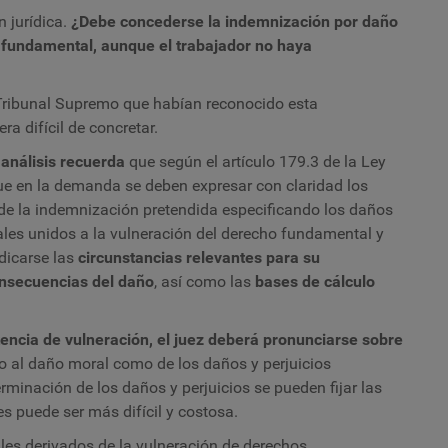
n jurídica.
¿Debe concederse la indemnización por daño
 fundamental, aunque el trabajador no haya
l Tribunal Supremo que habían reconocido esta
a difícil de concretar.
 análisis recuerda
que según el artículo 179.3 de la Ley
que en la demanda se deben expresar con claridad los
 de la indemnización pretendida especificando los daños
les unidos a la vulneración del derecho fundamental y
ndicarse las
circunstancias relevantes para su
nsecuencias del daño
, así como las
bases de cálculo
tencia de vulneración, el juez deberá pronunciarse sobre
o al daño moral como de los daños y perjuicios
rminación de los daños y perjuicios se pueden fijar las
s puede ser más difícil y costosa.
es derivados de la vulneración de derechos