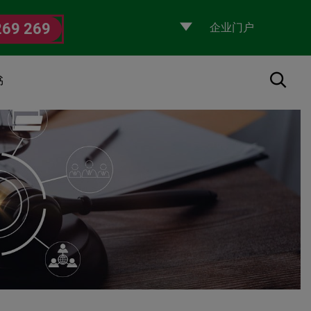
Selecciona
269 269
un
perfil
搜索
书