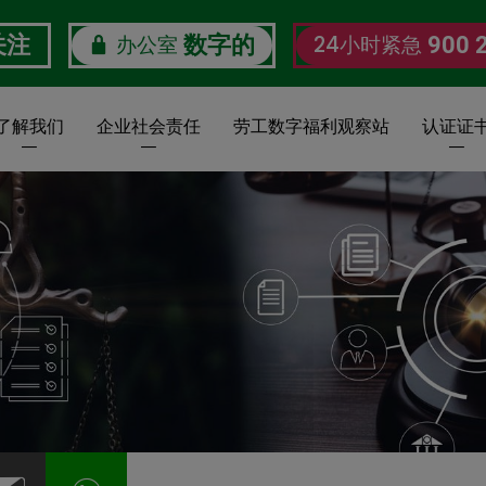
办公室
24小时紧急
关注
数字的
900 
了解我们
企业社会责任
劳工数字福利观察站
认证证