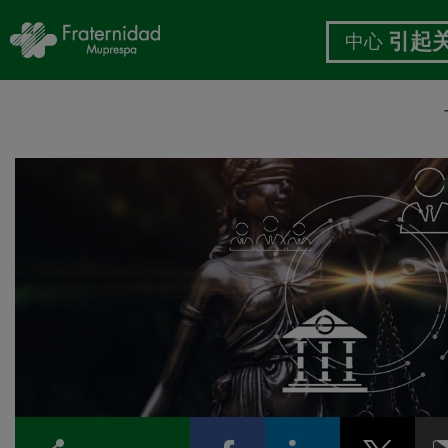
中心
引起
跳
转
到
主
要
内
容