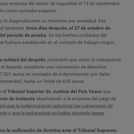
 una empresa del sector de seguridad el 19 de septiembre
eto como contador-pagador.
y le diagnosticaron un trastorno por ansiedad. Ese
ad temporal.
Unos días después, el 27 de octubre de
del período de prueba
. En los hechos probados del
e hubiera establecido en el contrato de trabajo ningún
la nulidad del despido
, consideró que como la trabajadora
 el despido constituía una vulneración de derechos
7.501 euros en concepto de indemnización por daño
 temeridad, hasta un límite de 600 euros.
e e
l Tribunal Superior de Justicia del País Vasco
que
ncia de instancia
absolviendo a la empresa del pago de
eró que la indemnización adicional por vulneración de
te y que la trabajadora no había aportado bases
ra la unificación de doctrina ante el Tribunal Supremo
.