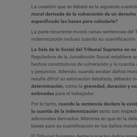
La cuestión que se debate es la siguiente cuestió
moral derivada de la vulneración de un derecho
especificado las bases para calcularla?
La parte recurrente invocó varias sentencias de
indemnización incluso cuando su cuantificación er
La Sala de lo Social del Tribunal Supremo en su
Reguladora de la Jurisdicción Social establece 
hechos constitutivos de vulneración y la cuantía
y perjuicios. Además, cuando existan daños mora
resulte difícil su estimación detallada, deberán i
determinación
, como la
gravedad, duración y co
estimadas
para el trabajador.
Por lo tanto,
cuando la sentencia declare la exis
la cuantía de la indemnización
tanto con respect
adicionales derivados. Mientras en que en la dete
bases para su cuantificación en los daños morale
El Tribunal Supremo destaca que los daños moral