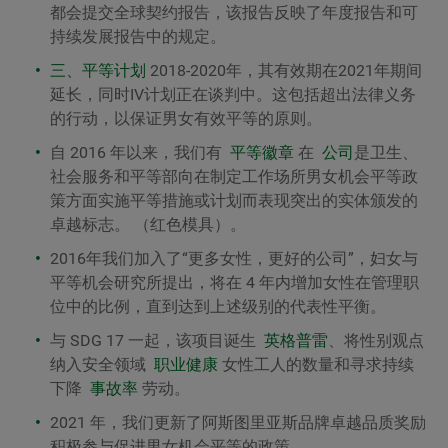
都会提交全球契约报告，该报告反映了年度报告和可
持续发展报告中的规定。
三、平等计划
2018-2020年，其有效期在2021年期间
延长，同时IV计划正在谈判中。这包括超出法律义务
的行动，以保证男女有效平等的原则。
自 2016 年以来，我们有
平等徽章
在
公司
是卫生、
社会服务和平等部向在制定工作场所男女机会平等政
策方面实施平等措施或计划而表现突出的实体颁发的
卓越标志。 （红色模具）。
2016年我们加入了“
更多女性，更好的公司
”，妇女与
平等机会研究所提出，将在 4 年内增加女性在管理职
位中的比例，直到达到上述级别的代表性平衡。
与 SDG 17 一起，该项目诞生
英格普雷
、将性别观点
纳入安全领域
职业健康
女性工人的数量和寻求持续
下降
事故率
劳动。
2021 年，我们更新了
阿斯图里亚斯品牌卓越品质
奖励
积极参与促进男女机会平等的政策。