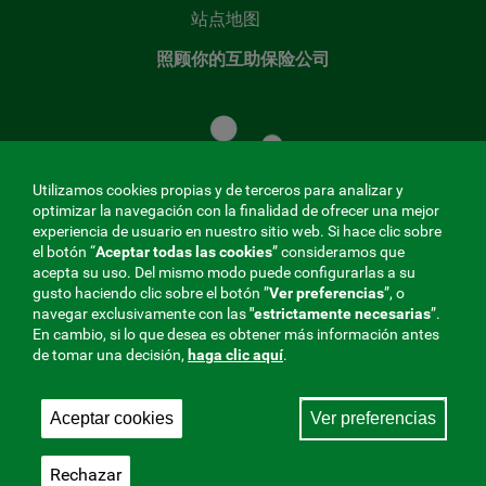
站点地图
照顾你的互助保险公司
照
顾
您
的
Utilizamos cookies propias y de terceros para analizar y
共
optimizar la navegación con la finalidad de ofrecer una mejor
同
experiencia de usuario en nuestro sitio web. Si hace clic sobre
el botón “
Aceptar todas las cookies
” consideramos que
基
acepta su uso. Del mismo modo puede configurarlas a su
金
gusto haciendo clic sobre el botón ”
Ver preferencias
”, o
MENÚ
navegar exclusivamente con las
"estrictamente
necesarias
”.
En cambio, si lo que desea es obtener más información antes
REDES
de tomar una decisión,
haga clic aquí
.
SOCIALES
Aceptar cookies
Ver preferencias
与社会保障的相互合作者，275 Fraternidad-Muprespa
V20
2026
Rechazar