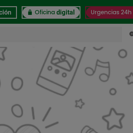
Oficina
Urgencias 24h
ción
digital
C
RSC
Certificaciones
Observatorio Bienestar La