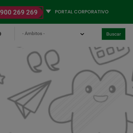
Selecciona
900 269 269
un
perfil
Ámbito
Buscar
ancelar
boral-Digital
Buscar