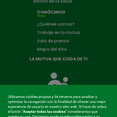
Rincón de la salud
CONÓCENOS
¿Quiénes somos?
Trabaje en la mutua
Sala de prensa
Mapa del sitio
LA MUTUA QUE CUIDA DE TI
La
Mutua
que
cuida
de
Utilizamos cookies propias y de terceros para analizar y
ti
optimizar la navegación con la finalidad de ofrecer una mejor
experiencia de usuario en nuestro sitio web. Si hace clic sobre
el botón “
Aceptar todas las cookies
” consideramos que
acepta su uso. Del mismo modo puede configurarlas a su