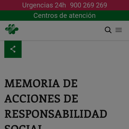
Urgencias 24h
900 269 269
Centros de atención
Buscar
Togg
navi
Pasar
al
contenido
principal
MEMORIA DE
ACCIONES DE
RESPONSABILIDAD
SOCIAL