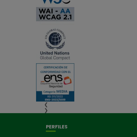
❮
❯
PERFILES