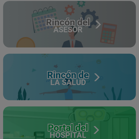
Rincón del
ASESOR
Rincón de
LA SALUD
Portal del
HOSPITAL